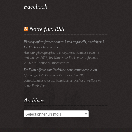
Facebook
Notre flux RSS
Photographes francophones à vos appareils, participez à
La Malle des bicentenaires !
Avis aux photographes francophones, auteurs comme
artisans en 2026, les Nautes de Paris vous informent :
2026 est l’année du bicentenaire
De l’eau offerte aux Parisiens pour remplacer le vin
Qui a offert de l’eau aux Parisiens ? 1870, Le
collectionneur d’art britannique sir Richard Wallace vit
entre Paris (rue
Archives
Archives