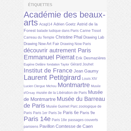
ÉTIQUETTES
Académie des beaux-
arts
Astrid de la
Adrien Goetz
Acagl14
Forest
balade ludique dans Paris
Carine Tissot
Christine Phal
Drawing Lab
Carreau du Temple
Drawing Now Art Fair
Drawing Now Paris
découvrir autrement Paris
Emmanuel Pierrat
Erik Desmazières
Gérard Jouhet
Eugène Delâtre
fondation Taylor
Institut de France
Jean Gaumy
Laurent Petitgirard
Louis XIV
Montmartre
Lucien Clergue
Michou
Musée
Musée
musée de la Libération de Paris
d'Orsay
Musée du Barreau
de Montmartre
de Paris
Musée Guimet
Parc zoologique de
Paris 6e
Paris 9e
Paris
Paris 1er
Paris 3e
Paris 14e
Paris 18e
passages couverts
Pavillon Comtesse de Caen
parisiens