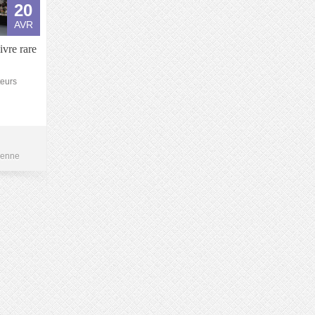
20
AVR
vre rare
teurs
ienne