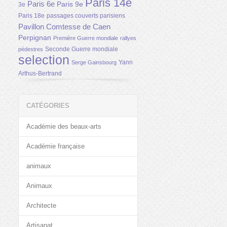
Paris 14e
Paris 6e
Paris 9e
3e
Paris 18e
passages couverts parisiens
Pavillon Comtesse de Caen
Perpignan
Première Guerre mondiale
rallyes
Seconde Guerre mondiale
pédestres
selection
Yann
Serge Gainsbourg
Arthus-Bertrand
CATÉGORIES
Académie des beaux-arts
Académie française
animaux
Animaux
Architecte
Artisanat