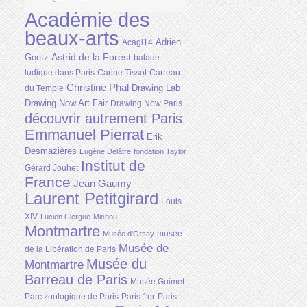
Académie des
beaux-arts
Adrien
Acagl14
Astrid de la Forest
Goetz
balade
ludique dans Paris
Carine Tissot
Carreau
Christine Phal
Drawing Lab
du Temple
Drawing Now Art Fair
Drawing Now Paris
découvrir autrement Paris
Emmanuel Pierrat
Erik
Desmazières
Eugène Delâtre
fondation Taylor
Institut de
Gérard Jouhet
France
Jean Gaumy
Laurent Petitgirard
Louis
XIV
Lucien Clergue
Michou
Montmartre
musée
Musée d'Orsay
Musée de
de la Libération de Paris
Musée du
Montmartre
Barreau de Paris
Musée Guimet
Parc zoologique de Paris
Paris 1er
Paris