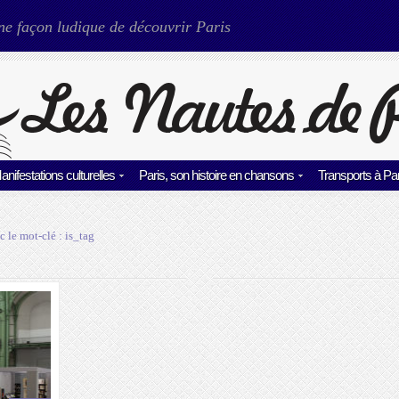
ne façon ludique de découvrir Paris
anifestations culturelles
Paris, son histoire en chansons
Transports à Par
c le mot-clé :
is_tag