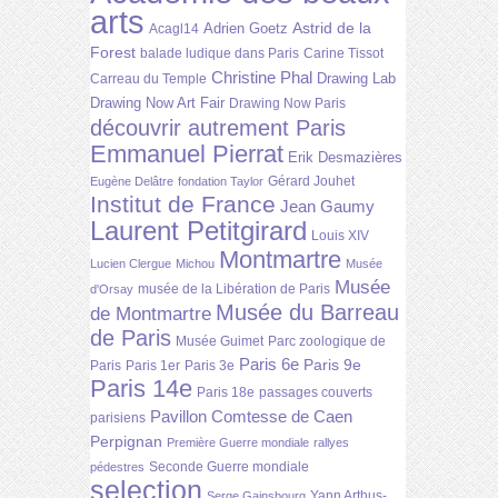
arts
Astrid de la
Adrien Goetz
Acagl14
Forest
balade ludique dans Paris
Carine Tissot
Christine Phal
Drawing Lab
Carreau du Temple
Drawing Now Art Fair
Drawing Now Paris
découvrir autrement Paris
Emmanuel Pierrat
Erik Desmazières
Gérard Jouhet
Eugène Delâtre
fondation Taylor
Institut de France
Jean Gaumy
Laurent Petitgirard
Louis XIV
Montmartre
Lucien Clergue
Michou
Musée
Musée
musée de la Libération de Paris
d'Orsay
Musée du Barreau
de Montmartre
de Paris
Musée Guimet
Parc zoologique de
Paris 6e
Paris 9e
Paris
Paris 1er
Paris 3e
Paris 14e
Paris 18e
passages couverts
Pavillon Comtesse de Caen
parisiens
Perpignan
Première Guerre mondiale
rallyes
Seconde Guerre mondiale
pédestres
selection
Yann Arthus-
Serge Gainsbourg