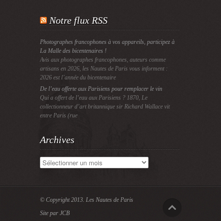
Notre flux RSS
Photographes francophones à vos appareils, participez à
La Malle des bicentenaires !
Avis aux photographes francophones, auteurs comme
artisans en 2026, les Nautes de Paris vous informent :
2026 est l’année du bicentenaire
De l’eau offerte aux Parisiens pour remplacer le vin
Qui a offert de l’eau aux Parisiens ? 1870, Le
collectionneur d’art britannique sir Richard Wallace vit
entre Paris (rue
Archives
Archives
© Copyright 2013.
Les Nautes de Paris
Site par JCB