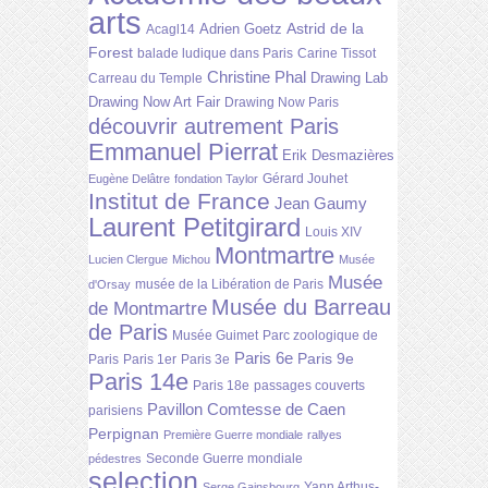
arts
Astrid de la
Adrien Goetz
Acagl14
Forest
balade ludique dans Paris
Carine Tissot
Christine Phal
Drawing Lab
Carreau du Temple
Drawing Now Art Fair
Drawing Now Paris
découvrir autrement Paris
Emmanuel Pierrat
Erik Desmazières
Gérard Jouhet
Eugène Delâtre
fondation Taylor
Institut de France
Jean Gaumy
Laurent Petitgirard
Louis XIV
Montmartre
Lucien Clergue
Michou
Musée
Musée
musée de la Libération de Paris
d'Orsay
Musée du Barreau
de Montmartre
de Paris
Musée Guimet
Parc zoologique de
Paris 6e
Paris 9e
Paris
Paris 1er
Paris 3e
Paris 14e
Paris 18e
passages couverts
Pavillon Comtesse de Caen
parisiens
Perpignan
Première Guerre mondiale
rallyes
Seconde Guerre mondiale
pédestres
selection
Yann Arthus-
Serge Gainsbourg