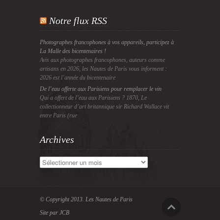
Notre flux RSS
Photographes francophones à vos appareils, participez à
La Malle des bicentenaires !
Avis aux photographes francophones, auteurs comme
artisans en 2026, les Nautes de Paris vous informent :
2026 est l’année du bicentenaire
De l’eau offerte aux Parisiens pour remplacer le vin
Qui a offert de l’eau aux Parisiens ? 1870, Le
collectionneur d’art britannique sir Richard Wallace vit
entre Paris (rue
Archives
Archives
© Copyright 2013.
Les Nautes de Paris
Site par JCB