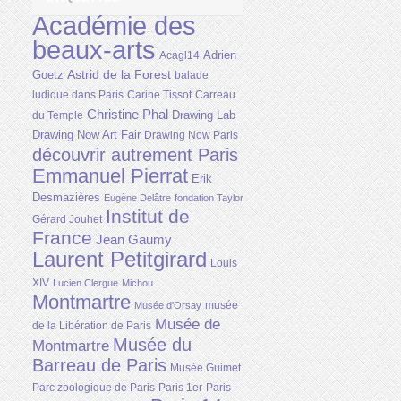
Académie des
beaux-arts
Adrien
Acagl14
Astrid de la Forest
Goetz
balade
ludique dans Paris
Carine Tissot
Carreau
Christine Phal
Drawing Lab
du Temple
Drawing Now Art Fair
Drawing Now Paris
découvrir autrement Paris
Emmanuel Pierrat
Erik
Desmazières
Eugène Delâtre
fondation Taylor
Institut de
Gérard Jouhet
France
Jean Gaumy
Laurent Petitgirard
Louis
XIV
Lucien Clergue
Michou
Montmartre
musée
Musée d'Orsay
Musée de
de la Libération de Paris
Musée du
Montmartre
Barreau de Paris
Musée Guimet
Parc zoologique de Paris
Paris 1er
Paris