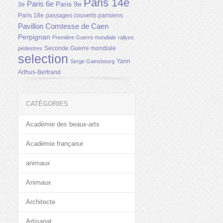
Paris 14e
Paris 6e
Paris 9e
3e
Paris 18e
passages couverts parisiens
Pavillon Comtesse de Caen
Perpignan
Première Guerre mondiale
rallyes
Seconde Guerre mondiale
pédestres
selection
Yann
Serge Gainsbourg
Arthus-Bertrand
CATÉGORIES
Académie des beaux-arts
Académie française
animaux
Animaux
Architecte
Artisanat