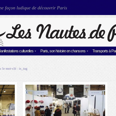
ne façon ludique de découvrir Paris
anifestations culturelles
Paris, son histoire en chansons
Transports à Par
c le mot-clé :
is_tag