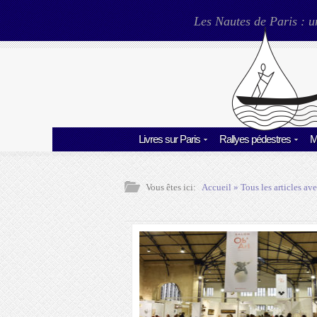
Les Nautes de Paris : u
Livres sur Paris
Rallyes pédestres
M
Vous êtes ici:
Accueil
» Tous les articles ave