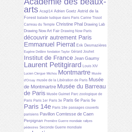
Académie des beaux-
arts
Astrid de la
Adrien Goetz
Acagl14
Forest
balade ludique dans Paris
Carine Tissot
Christine Phal
Drawing Lab
Carreau du Temple
Drawing Now Art Fair
Drawing Now Paris
découvrir autrement Paris
Emmanuel Pierrat
Erik Desmazières
Gérard Jouhet
Eugène Delâtre
fondation Taylor
Institut de France
Jean Gaumy
Laurent Petitgirard
Louis XIV
Montmartre
Lucien Clergue
Michou
Musée
Musée
musée de la Libération de Paris
d'Orsay
Musée du Barreau
de Montmartre
de Paris
Musée Guimet
Parc zoologique de
Paris 6e
Paris 9e
Paris
Paris 1er
Paris 3e
Paris 14e
Paris 18e
passages couverts
Pavillon Comtesse de Caen
parisiens
Perpignan
Première Guerre mondiale
rallyes
Seconde Guerre mondiale
pédestres