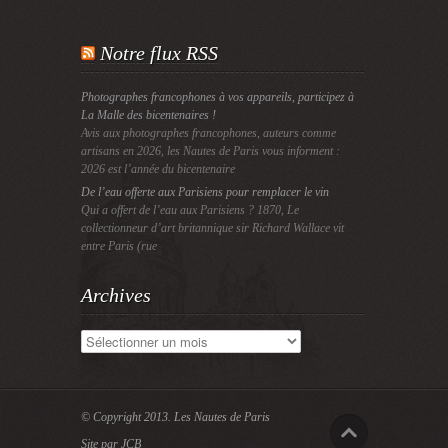
Notre flux RSS
Photographes francophones à vos appareils, participez à
La Malle des bicentenaires !
Avis aux photographes francophones, auteurs comme
artisans en 2026, les Nautes de Paris vous informent :
2026 est l’année du bicentenaire
De l’eau offerte aux Parisiens pour remplacer le vin
Qui a offert de l’eau aux Parisiens ? 1870, Le
collectionneur d’art britannique sir Richard Wallace vit
entre Paris (rue
Archives
Archives
© Copyright 2013.
Les Nautes de Paris
Site par JCB