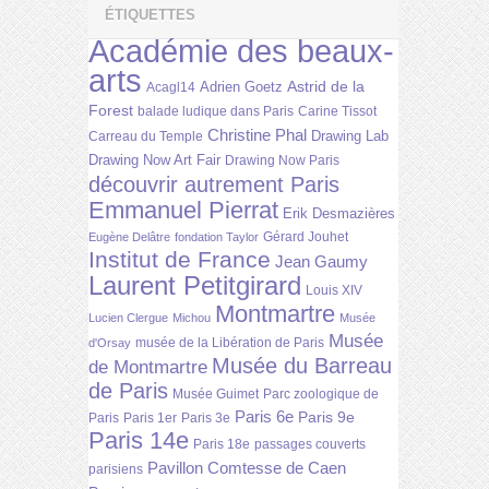
ÉTIQUETTES
Académie des beaux-
arts
Astrid de la
Adrien Goetz
Acagl14
Forest
balade ludique dans Paris
Carine Tissot
Christine Phal
Drawing Lab
Carreau du Temple
Drawing Now Art Fair
Drawing Now Paris
découvrir autrement Paris
Emmanuel Pierrat
Erik Desmazières
Gérard Jouhet
Eugène Delâtre
fondation Taylor
Institut de France
Jean Gaumy
Laurent Petitgirard
Louis XIV
Montmartre
Lucien Clergue
Michou
Musée
Musée
musée de la Libération de Paris
d'Orsay
Musée du Barreau
de Montmartre
de Paris
Musée Guimet
Parc zoologique de
Paris 6e
Paris 9e
Paris
Paris 1er
Paris 3e
Paris 14e
Paris 18e
passages couverts
Pavillon Comtesse de Caen
parisiens