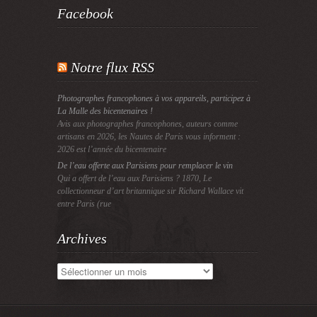
Facebook
Notre flux RSS
Photographes francophones à vos appareils, participez à
La Malle des bicentenaires !
Avis aux photographes francophones, auteurs comme
artisans en 2026, les Nautes de Paris vous informent :
2026 est l’année du bicentenaire
De l’eau offerte aux Parisiens pour remplacer le vin
Qui a offert de l’eau aux Parisiens ? 1870, Le
collectionneur d’art britannique sir Richard Wallace vit
entre Paris (rue
Archives
Archives