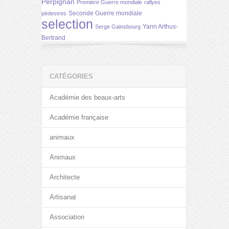
Perpignan
Première Guerre mondiale
rallyes
Seconde Guerre mondiale
pédestres
selection
Yann Arthus-
Serge Gainsbourg
Bertrand
CATÉGORIES
Académie des beaux-arts
Académie française
animaux
Animaux
Architecte
Artisanat
Association