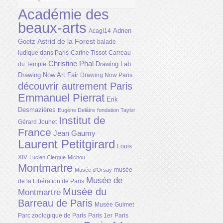
Académie des
beaux-arts
Adrien
Acagl14
Astrid de la Forest
Goetz
balade
ludique dans Paris
Carine Tissot
Carreau
Christine Phal
Drawing Lab
du Temple
Drawing Now Art Fair
Drawing Now Paris
découvrir autrement Paris
Emmanuel Pierrat
Erik
Desmazières
Eugène Delâtre
fondation Taylor
Institut de
Gérard Jouhet
France
Jean Gaumy
Laurent Petitgirard
Louis
XIV
Lucien Clergue
Michou
Montmartre
musée
Musée d'Orsay
Musée de
de la Libération de Paris
Musée du
Montmartre
Barreau de Paris
Musée Guimet
Parc zoologique de Paris
Paris 1er
Paris