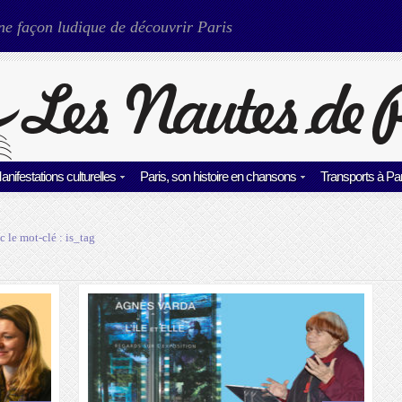
ne façon ludique de découvrir Paris
anifestations culturelles
Paris, son histoire en chansons
Transports à Par
c le mot-clé :
is_tag