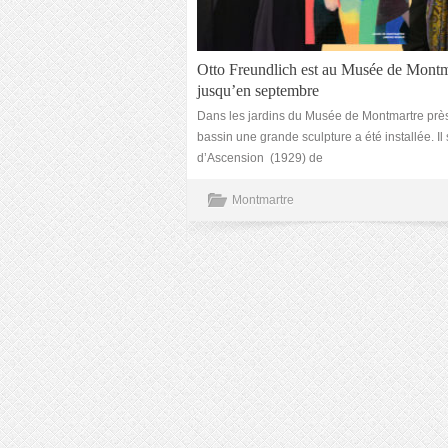
Otto Freundlich est au Musée de Montm
jusqu’en septembre
Dans les jardins du Musée de Montmartre prè
bassin une grande sculpture a été installée. Il 
d’Ascension (1929) de
Montmartre