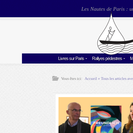
Les Nautes de Paris : u
Livres sur Paris
Rallyes pédestres
M
Vous êtes ici:
Accueil
» Tous les articles ave