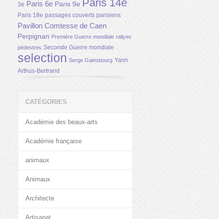
Paris 14e
Paris 6e
Paris 9e
3e
Paris 18e
passages couverts parisiens
Pavillon Comtesse de Caen
Perpignan
Première Guerre mondiale
rallyes
Seconde Guerre mondiale
pédestres
selection
Yann
Serge Gainsbourg
Arthus-Bertrand
CATÉGORIES
Académie des beaux-arts
Académie française
animaux
Animaux
Architecte
Artisanat