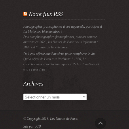
Notre flux RSS
Photographes francophones à vos appareils, participez à
La Malle des bicentenaires !
Avis aux photographes francophones, auteurs comme
artisans en 2026, les Nautes de Paris vous informent :
2026 est l’année du bicentenaire
De l’eau offerte aux Parisiens pour remplacer le vin
Qui a offert de l’eau aux Parisiens ? 1870, Le
collectionneur d’art britannique sir Richard Wallace vit
entre Paris (rue
Archives
Archives
© Copyright 2013.
Les Nautes de Paris
Site par JCB