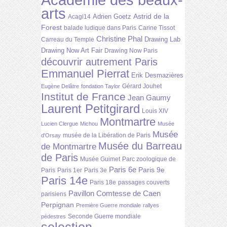
arts
Astrid de la
Adrien Goetz
Acagl14
Forest
balade ludique dans Paris
Carine Tissot
Christine Phal
Drawing Lab
Carreau du Temple
Drawing Now Art Fair
Drawing Now Paris
découvrir autrement Paris
Emmanuel Pierrat
Erik Desmazières
Gérard Jouhet
Eugène Delâtre
fondation Taylor
Institut de France
Jean Gaumy
Laurent Petitgirard
Louis XIV
Montmartre
Lucien Clergue
Michou
Musée
Musée
musée de la Libération de Paris
d'Orsay
Musée du Barreau
de Montmartre
de Paris
Musée Guimet
Parc zoologique de
Paris 6e
Paris 9e
Paris
Paris 1er
Paris 3e
Paris 14e
Paris 18e
passages couverts
Pavillon Comtesse de Caen
parisiens
Perpignan
Première Guerre mondiale
rallyes
Seconde Guerre mondiale
pédestres