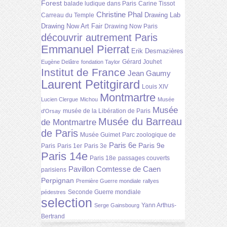
Forest
balade ludique dans Paris
Carine Tissot
Christine Phal
Drawing Lab
Carreau du Temple
Drawing Now Art Fair
Drawing Now Paris
découvrir autrement Paris
Emmanuel Pierrat
Erik Desmazières
Gérard Jouhet
Eugène Delâtre
fondation Taylor
Institut de France
Jean Gaumy
Laurent Petitgirard
Louis XIV
Montmartre
Lucien Clergue
Michou
Musée
Musée
musée de la Libération de Paris
d'Orsay
Musée du Barreau
de Montmartre
de Paris
Musée Guimet
Parc zoologique de
Paris 6e
Paris 9e
Paris
Paris 1er
Paris 3e
Paris 14e
Paris 18e
passages couverts
Pavillon Comtesse de Caen
parisiens
Perpignan
Première Guerre mondiale
rallyes
Seconde Guerre mondiale
pédestres
selection
Yann Arthus-
Serge Gainsbourg
Bertrand