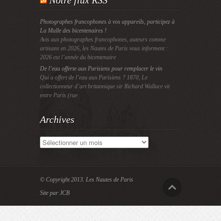
Notre flux RSS
Photographes francophones à vos appareils, participez à
La Malle des bicentenaires !
Avis aux photographes francophones, auteurs comme
artisans en 2026, les Nautes de Paris vous informent :
2026 est l’année du bicentenaire
De l’eau offerte aux Parisiens pour remplacer le vin
Qui a offert de l’eau aux Parisiens ? 1870, Le
collectionneur d’art britannique sir Richard Wallace vit
entre Paris (rue
Archives
Archives
© Copyright 2013.
Les Nautes de Paris
Site par JCB