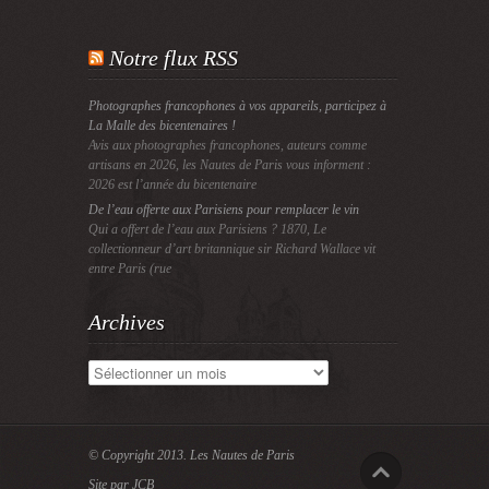
Notre flux RSS
Photographes francophones à vos appareils, participez à
La Malle des bicentenaires !
Avis aux photographes francophones, auteurs comme
artisans en 2026, les Nautes de Paris vous informent :
2026 est l’année du bicentenaire
De l’eau offerte aux Parisiens pour remplacer le vin
Qui a offert de l’eau aux Parisiens ? 1870, Le
collectionneur d’art britannique sir Richard Wallace vit
entre Paris (rue
Archives
Archives
© Copyright 2013.
Les Nautes de Paris
Site par JCB