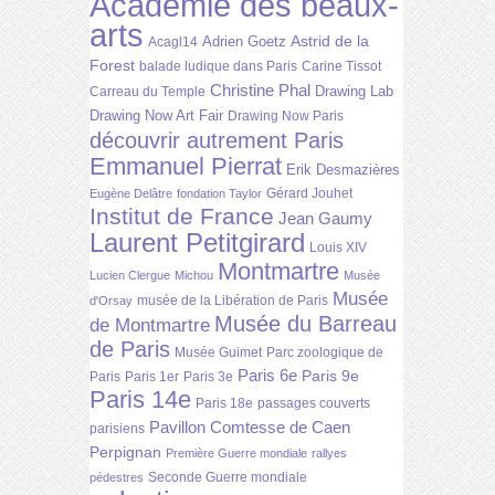
Académie des beaux-
arts
Astrid de la
Adrien Goetz
Acagl14
Forest
balade ludique dans Paris
Carine Tissot
Christine Phal
Drawing Lab
Carreau du Temple
Drawing Now Art Fair
Drawing Now Paris
découvrir autrement Paris
Emmanuel Pierrat
Erik Desmazières
Gérard Jouhet
Eugène Delâtre
fondation Taylor
Institut de France
Jean Gaumy
Laurent Petitgirard
Louis XIV
Montmartre
Lucien Clergue
Michou
Musée
Musée
musée de la Libération de Paris
d'Orsay
Musée du Barreau
de Montmartre
de Paris
Musée Guimet
Parc zoologique de
Paris 6e
Paris 9e
Paris
Paris 1er
Paris 3e
Paris 14e
Paris 18e
passages couverts
Pavillon Comtesse de Caen
parisiens
Perpignan
Première Guerre mondiale
rallyes
Seconde Guerre mondiale
pédestres