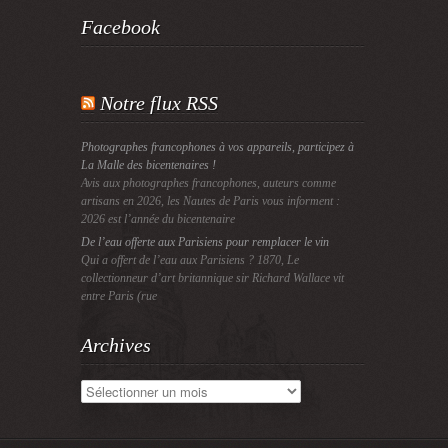
Facebook
Notre flux RSS
Photographes francophones à vos appareils, participez à
La Malle des bicentenaires !
Avis aux photographes francophones, auteurs comme
artisans en 2026, les Nautes de Paris vous informent :
2026 est l’année du bicentenaire
De l’eau offerte aux Parisiens pour remplacer le vin
Qui a offert de l’eau aux Parisiens ? 1870, Le
collectionneur d’art britannique sir Richard Wallace vit
entre Paris (rue
Archives
Archives