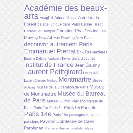
Académie des beaux-
arts
Astrid de la
Adrien Goetz
Acagl14
Forest
balade ludique dans Paris
Carine Tissot
Christine Phal
Drawing Lab
Carreau du Temple
Drawing Now Art Fair
Drawing Now Paris
découvrir autrement Paris
Emmanuel Pierrat
Erik Desmazières
Gérard Jouhet
Eugène Delâtre
fondation Taylor
Institut de France
Jean Gaumy
Laurent Petitgirard
Louis XIV
Montmartre
Lucien Clergue
Michou
Musée
Musée
musée de la Libération de Paris
d'Orsay
Musée du Barreau
de Montmartre
de Paris
Musée Guimet
Parc zoologique de
Paris 6e
Paris 9e
Paris
Paris 1er
Paris 3e
Paris 14e
Paris 18e
passages couverts
Pavillon Comtesse de Caen
parisiens
Perpignan
Première Guerre mondiale
rallyes