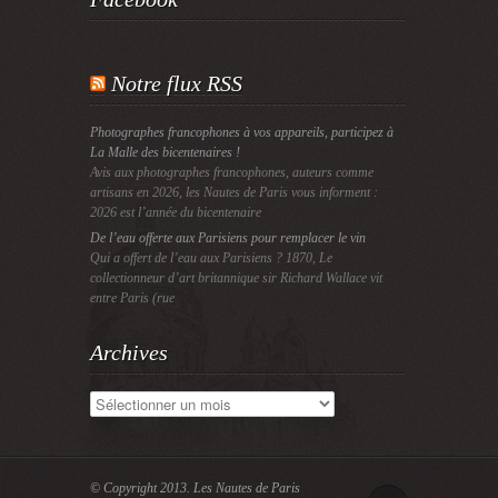
Notre flux RSS
Photographes francophones à vos appareils, participez à
La Malle des bicentenaires !
Avis aux photographes francophones, auteurs comme
artisans en 2026, les Nautes de Paris vous informent :
2026 est l’année du bicentenaire
De l’eau offerte aux Parisiens pour remplacer le vin
Qui a offert de l’eau aux Parisiens ? 1870, Le
collectionneur d’art britannique sir Richard Wallace vit
entre Paris (rue
Archives
Archives
© Copyright 2013.
Les Nautes de Paris