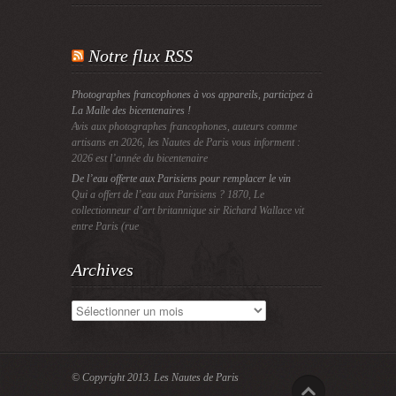
Notre flux RSS
Photographes francophones à vos appareils, participez à
La Malle des bicentenaires !
Avis aux photographes francophones, auteurs comme
artisans en 2026, les Nautes de Paris vous informent :
2026 est l’année du bicentenaire
De l’eau offerte aux Parisiens pour remplacer le vin
Qui a offert de l’eau aux Parisiens ? 1870, Le
collectionneur d’art britannique sir Richard Wallace vit
entre Paris (rue
Archives
Archives
© Copyright 2013.
Les Nautes de Paris