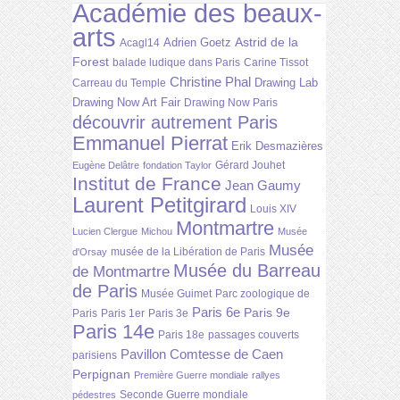
Académie des beaux-
arts
Astrid de la
Adrien Goetz
Acagl14
Forest
balade ludique dans Paris
Carine Tissot
Christine Phal
Drawing Lab
Carreau du Temple
Drawing Now Art Fair
Drawing Now Paris
découvrir autrement Paris
Emmanuel Pierrat
Erik Desmazières
Gérard Jouhet
Eugène Delâtre
fondation Taylor
Institut de France
Jean Gaumy
Laurent Petitgirard
Louis XIV
Montmartre
Lucien Clergue
Michou
Musée
Musée
musée de la Libération de Paris
d'Orsay
Musée du Barreau
de Montmartre
de Paris
Musée Guimet
Parc zoologique de
Paris 6e
Paris 9e
Paris
Paris 1er
Paris 3e
Paris 14e
Paris 18e
passages couverts
Pavillon Comtesse de Caen
parisiens
Perpignan
Première Guerre mondiale
rallyes
Seconde Guerre mondiale
pédestres