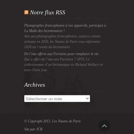
Notre flux RSS
Photographes francophones à vos appareils, participez à
La Malle des bicentenaires !
Avis aux photographes francophones, auteurs comme
artisans en 2026, les Nautes de Paris vous informent :
2026 est l’année du bicentenaire
De l’eau offerte aux Parisiens pour remplacer le vin
Qui a offert de l’eau aux Parisiens ? 1870, Le
collectionneur d’art britannique sir Richard Wallace vit
entre Paris (rue
Archives
Archives
© Copyright 2013.
Les Nautes de Paris
Site par JCB