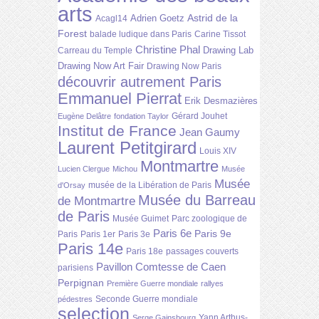
arts
Astrid de la
Adrien Goetz
Acagl14
Forest
balade ludique dans Paris
Carine Tissot
Christine Phal
Drawing Lab
Carreau du Temple
Drawing Now Art Fair
Drawing Now Paris
découvrir autrement Paris
Emmanuel Pierrat
Erik Desmazières
Gérard Jouhet
Eugène Delâtre
fondation Taylor
Institut de France
Jean Gaumy
Laurent Petitgirard
Louis XIV
Montmartre
Lucien Clergue
Michou
Musée
Musée
musée de la Libération de Paris
d'Orsay
Musée du Barreau
de Montmartre
de Paris
Musée Guimet
Parc zoologique de
Paris 6e
Paris 9e
Paris
Paris 1er
Paris 3e
Paris 14e
Paris 18e
passages couverts
Pavillon Comtesse de Caen
parisiens
Perpignan
Première Guerre mondiale
rallyes
Seconde Guerre mondiale
pédestres
selection
Yann Arthus-
Serge Gainsbourg