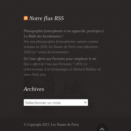
Notre flux RSS
Photographes francophones à vos appareils, participez à
La Malle des bicentenaires !
Avis aux photographes francophones, auteurs comme
artisans en 2026, les Nautes de Paris vous informent :
2026 est l’année du bicentenaire
De l’eau offerte aux Parisiens pour remplacer le vin
Qui a offert de l’eau aux Parisiens ? 1870, Le
collectionneur d’art britannique sir Richard Wallace vit
entre Paris (rue
Archives
Archives
© Copyright 2013.
Les Nautes de Paris