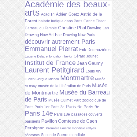
Académie des beaux-
arts
Astrid de la
Adrien Goetz
Acagl14
Forest
balade ludique dans Paris
Carine Tissot
Christine Phal
Drawing Lab
Carreau du Temple
Drawing Now Art Fair
Drawing Now Paris
découvrir autrement Paris
Emmanuel Pierrat
Erik Desmazières
Gérard Jouhet
Eugène Delâtre
fondation Taylor
Institut de France
Jean Gaumy
Laurent Petitgirard
Louis XIV
Montmartre
Lucien Clergue
Michou
Musée
Musée
musée de la Libération de Paris
d'Orsay
Musée du Barreau
de Montmartre
de Paris
Musée Guimet
Parc zoologique de
Paris 6e
Paris 9e
Paris
Paris 1er
Paris 3e
Paris 14e
Paris 18e
passages couverts
Pavillon Comtesse de Caen
parisiens
Perpignan
Première Guerre mondiale
rallyes
Seconde Guerre mondiale
pédestres