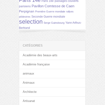
Paris 14e
Paris 18e
passages couverts
Pavillon Comtesse de Caen
parisiens
Perpignan
Première Guerre mondiale
rallyes
Seconde Guerre mondiale
pédestres
selection
Yann Arthus-
Serge Gainsbourg
Bertrand
CATÉGORIES
Académie des beaux-arts
Académie française
animaux
Animaux
Architecte
Artisanat