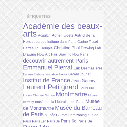
ÉTIQUETTES
Académie des beaux-
arts
Astrid de la
Adrien Goetz
Acagl14
Forest
balade ludique dans Paris
Carine Tissot
Christine Phal
Drawing Lab
Carreau du Temple
Drawing Now Art Fair
Drawing Now Paris
découvrir autrement Paris
Emmanuel Pierrat
Erik Desmazières
Gérard Jouhet
Eugène Delâtre
fondation Taylor
Institut de France
Jean Gaumy
Laurent Petitgirard
Louis XIV
Montmartre
Lucien Clergue
Michou
Musée
Musée
musée de la Libération de Paris
d'Orsay
Musée du Barreau
de Montmartre
de Paris
Musée Guimet
Parc zoologique de
Paris 6e
Paris 9e
Paris
Paris 1er
Paris 3e