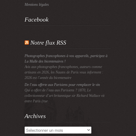
Mentions légales
Facebook
Notre flux RSS
Photographes francophones à vos appareils, participez à
La Malle des bicentenaires !
Avis aux photographes francophones, auteurs comme
artisans en 2026, les Nautes de Paris vous informent :
2026 est l’année du bicentenaire
De l’eau offerte aux Parisiens pour remplacer le vin
Qui a offert de l’eau aux Parisiens ? 1870, Le
collectionneur d’art britannique sir Richard Wallace vit
entre Paris (rue
Archives
Archives