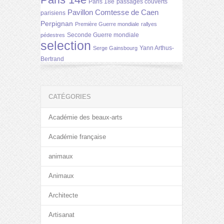
Paris 14e
Paris 18e
passages couverts
Pavillon Comtesse de Caen
parisiens
Perpignan
Première Guerre mondiale
rallyes
Seconde Guerre mondiale
pédestres
selection
Yann Arthus-
Serge Gainsbourg
Bertrand
CATÉGORIES
Académie des beaux-arts
Académie française
animaux
Animaux
Architecte
Artisanat