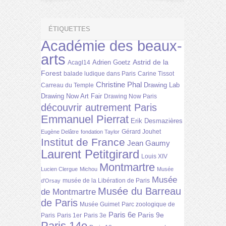
ÉTIQUETTES
Académie des beaux-
arts
Astrid de la
Adrien Goetz
Acagl14
Forest
balade ludique dans Paris
Carine Tissot
Christine Phal
Drawing Lab
Carreau du Temple
Drawing Now Art Fair
Drawing Now Paris
découvrir autrement Paris
Emmanuel Pierrat
Erik Desmazières
Gérard Jouhet
Eugène Delâtre
fondation Taylor
Institut de France
Jean Gaumy
Laurent Petitgirard
Louis XIV
Montmartre
Lucien Clergue
Michou
Musée
Musée
musée de la Libération de Paris
d'Orsay
Musée du Barreau
de Montmartre
de Paris
Musée Guimet
Parc zoologique de
Paris 6e
Paris 9e
Paris
Paris 1er
Paris 3e