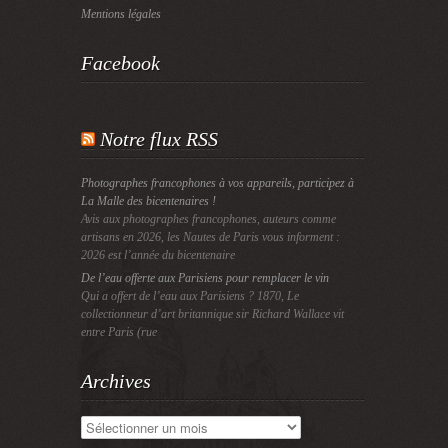
Mentions légales
Facebook
Notre flux RSS
Photographes francophones à vos appareils, participez à
La Malle des bicentenaires !
Avis aux photographes francophones, auteurs comme
artisans en 2026, les Nautes de Paris vous informent :
2026 est l’année du bicentenaire
De l’eau offerte aux Parisiens pour remplacer le vin
Qui a offert de l’eau aux Parisiens ? 1870, Le
collectionneur d’art britannique sir Richard Wallace vit
entre Paris (rue
Archives
Archives