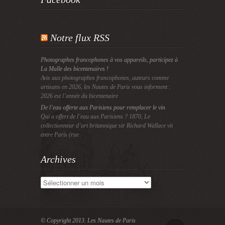
Notre flux RSS
Photographes francophones à vos appareils, participez à
La Malle des bicentenaires !
Avis aux photographes francophones, auteurs comme
artisans en 2026, les Nautes de Paris vous informent :
2026 est l’année du bicentenaire
De l’eau offerte aux Parisiens pour remplacer le vin
Qui a offert de l’eau aux Parisiens ? 1870, Le
collectionneur d’art britannique sir Richard Wallace vit
entre Paris (rue
Archives
Archives
© Copyright 2013.
Les Nautes de Paris