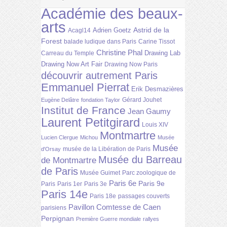
Académie des beaux-
arts
Astrid de la
Adrien Goetz
Acagl14
Forest
balade ludique dans Paris
Carine Tissot
Christine Phal
Drawing Lab
Carreau du Temple
Drawing Now Art Fair
Drawing Now Paris
découvrir autrement Paris
Emmanuel Pierrat
Erik Desmazières
Gérard Jouhet
Eugène Delâtre
fondation Taylor
Institut de France
Jean Gaumy
Laurent Petitgirard
Louis XIV
Montmartre
Lucien Clergue
Michou
Musée
Musée
musée de la Libération de Paris
d'Orsay
Musée du Barreau
de Montmartre
de Paris
Musée Guimet
Parc zoologique de
Paris 6e
Paris 9e
Paris
Paris 1er
Paris 3e
Paris 14e
Paris 18e
passages couverts
Pavillon Comtesse de Caen
parisiens
Perpignan
Première Guerre mondiale
rallyes