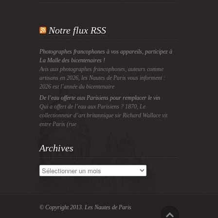
Notre flux RSS
Photographes francophones à vos appareils, participez à
La Malle des bicentenaires !
Avis aux photographes francophones, auteurs comme
artisans en 2026, les Nautes de Paris vous informent :
2026 est l’année du bicentenaire
De l’eau offerte aux Parisiens pour remplacer le vin
Qui a offert de l’eau aux Parisiens ? 1870, Le
collectionneur d’art britannique sir Richard Wallace vit
entre Paris (rue
Archives
Archives
© Copyright 2013.
Les Nautes de Paris