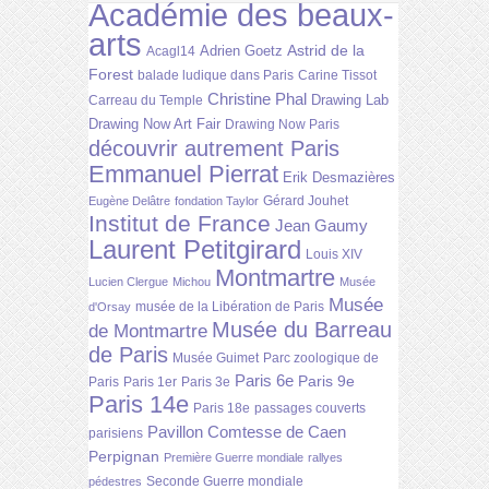
Académie des beaux-
arts
Astrid de la
Adrien Goetz
Acagl14
Forest
balade ludique dans Paris
Carine Tissot
Christine Phal
Drawing Lab
Carreau du Temple
Drawing Now Art Fair
Drawing Now Paris
découvrir autrement Paris
Emmanuel Pierrat
Erik Desmazières
Gérard Jouhet
Eugène Delâtre
fondation Taylor
Institut de France
Jean Gaumy
Laurent Petitgirard
Louis XIV
Montmartre
Lucien Clergue
Michou
Musée
Musée
musée de la Libération de Paris
d'Orsay
Musée du Barreau
de Montmartre
de Paris
Musée Guimet
Parc zoologique de
Paris 6e
Paris 9e
Paris
Paris 1er
Paris 3e
Paris 14e
Paris 18e
passages couverts
Pavillon Comtesse de Caen
parisiens
Perpignan
Première Guerre mondiale
rallyes
Seconde Guerre mondiale
pédestres