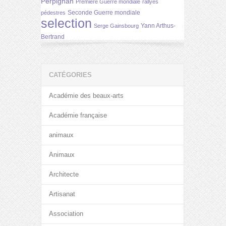
Perpignan
Première Guerre mondiale
rallyes
Seconde Guerre mondiale
pédestres
selection
Yann Arthus-
Serge Gainsbourg
Bertrand
CATÉGORIES
Académie des beaux-arts
Académie française
animaux
Animaux
Architecte
Artisanat
Association