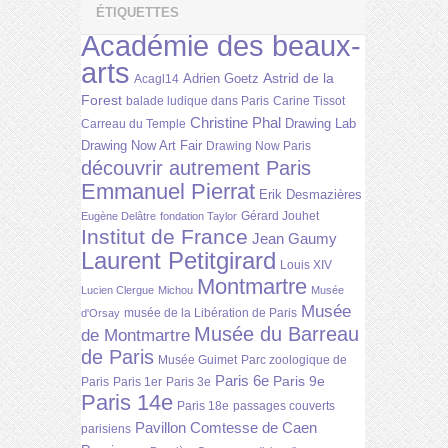
ÉTIQUETTES
Académie des beaux-
arts
Astrid de la
Adrien Goetz
Acagl14
Forest
balade ludique dans Paris
Carine Tissot
Christine Phal
Drawing Lab
Carreau du Temple
Drawing Now Art Fair
Drawing Now Paris
découvrir autrement Paris
Emmanuel Pierrat
Erik Desmazières
Gérard Jouhet
Eugène Delâtre
fondation Taylor
Institut de France
Jean Gaumy
Laurent Petitgirard
Louis XIV
Montmartre
Lucien Clergue
Michou
Musée
Musée
musée de la Libération de Paris
d'Orsay
Musée du Barreau
de Montmartre
de Paris
Musée Guimet
Parc zoologique de
Paris 6e
Paris 9e
Paris
Paris 1er
Paris 3e
Paris 14e
Paris 18e
passages couverts
Pavillon Comtesse de Caen
parisiens