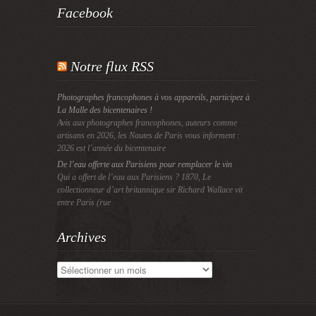
Facebook
Notre flux RSS
Photographes francophones à vos appareils, participez à
La Malle des bicentenaires !
Avis aux photographes francophones, auteurs comme
artisans en 2026, les Nautes de Paris vous informent :
2026 est l’année du bicentenaire
De l’eau offerte aux Parisiens pour remplacer le vin
Qui a offert de l’eau aux Parisiens ? 1870, Le
collectionneur d’art britannique sir Richard Wallace vit
entre Paris (rue
Archives
Archives