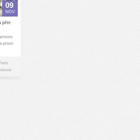
09
NOV
u père
prisons
la prison
Paris
isienne