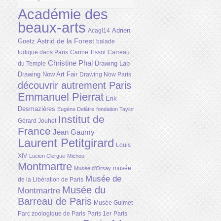
Académie des
beaux-arts
Adrien
Acagl14
Astrid de la Forest
Goetz
balade
ludique dans Paris
Carine Tissot
Carreau
Christine Phal
Drawing Lab
du Temple
Drawing Now Art Fair
Drawing Now Paris
découvrir autrement Paris
Emmanuel Pierrat
Erik
Desmazières
Eugène Delâtre
fondation Taylor
Institut de
Gérard Jouhet
France
Jean Gaumy
Laurent Petitgirard
Louis
XIV
Lucien Clergue
Michou
Montmartre
musée
Musée d'Orsay
Musée de
de la Libération de Paris
Musée du
Montmartre
Barreau de Paris
Musée Guimet
Parc zoologique de Paris
Paris 1er
Paris