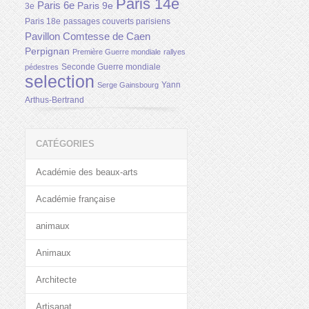
Paris 14e
Paris 6e
Paris 9e
3e
Paris 18e
passages couverts parisiens
Pavillon Comtesse de Caen
Perpignan
Première Guerre mondiale
rallyes
Seconde Guerre mondiale
pédestres
selection
Yann
Serge Gainsbourg
Arthus-Bertrand
CATÉGORIES
Académie des beaux-arts
Académie française
animaux
Animaux
Architecte
Artisanat