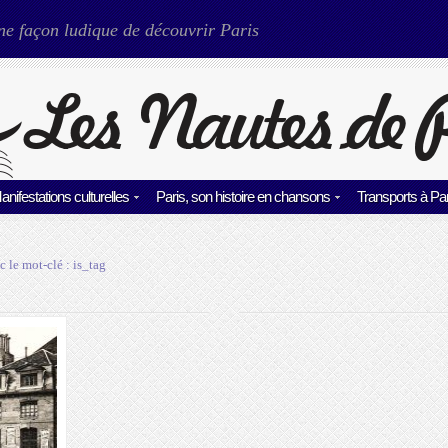
ne façon ludique de découvrir Paris
anifestations culturelles
Paris, son histoire en chansons
Transports à Par
c le mot-clé :
is_tag