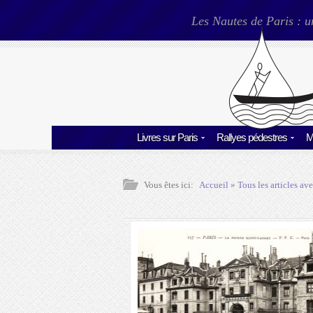
Les Nautes de Paris : u
Livres sur Paris
Rallyes pédestres
M
Vous êtes ici:
Accueil
» Tous les articles ave