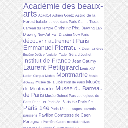
Académie des beaux-
arts
Astrid de la
Adrien Goetz
Acagl14
Forest
balade ludique dans Paris
Carine Tissot
Christine Phal
Drawing Lab
Carreau du Temple
Drawing Now Art Fair
Drawing Now Paris
découvrir autrement Paris
Emmanuel Pierrat
Erik Desmazières
Gérard Jouhet
Eugène Delâtre
fondation Taylor
Institut de France
Jean Gaumy
Laurent Petitgirard
Louis XIV
Montmartre
Lucien Clergue
Michou
Musée
Musée
musée de la Libération de Paris
d'Orsay
Musée du Barreau
de Montmartre
de Paris
Musée Guimet
Parc zoologique de
Paris 6e
Paris 9e
Paris
Paris 1er
Paris 3e
Paris 14e
Paris 18e
passages couverts
Pavillon Comtesse de Caen
parisiens
Perpignan
Première Guerre mondiale
rallyes