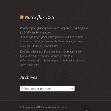
Notre flux RSS
Photographes francophones à vos appareils, participez à
La Malle des bicentenaires !
Avis aux photographes francophones, auteurs comme
artisans en 2026, les Nautes de Paris vous informent :
2026 est l’année du bicentenaire
De l’eau offerte aux Parisiens pour remplacer le vin
Qui a offert de l’eau aux Parisiens ? 1870, Le
collectionneur d’art britannique sir Richard Wallace vit
entre Paris (rue
Archives
Archives
© Copyright 2013.
Les Nautes de Paris