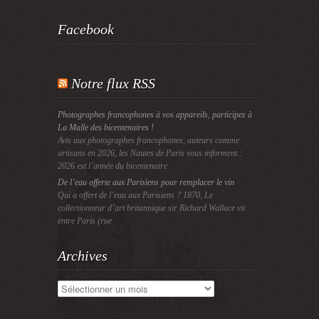
Facebook
Notre flux RSS
Photographes francophones à vos appareils, participez à
La Malle des bicentenaires !
Avis aux photographes francophones, auteurs comme
artisans en 2026, les Nautes de Paris vous informent :
2026 est l’année du bicentenaire
De l’eau offerte aux Parisiens pour remplacer le vin
Qui a offert de l’eau aux Parisiens ? 1870, Le
collectionneur d’art britannique sir Richard Wallace vit
entre Paris (rue
Archives
Archives