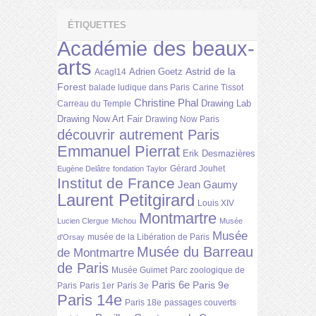
ÉTIQUETTES
Académie des beaux-
arts
Astrid de la
Adrien Goetz
Acagl14
Forest
balade ludique dans Paris
Carine Tissot
Christine Phal
Drawing Lab
Carreau du Temple
Drawing Now Art Fair
Drawing Now Paris
découvrir autrement Paris
Emmanuel Pierrat
Erik Desmazières
Gérard Jouhet
Eugène Delâtre
fondation Taylor
Institut de France
Jean Gaumy
Laurent Petitgirard
Louis XIV
Montmartre
Lucien Clergue
Michou
Musée
Musée
musée de la Libération de Paris
d'Orsay
Musée du Barreau
de Montmartre
de Paris
Musée Guimet
Parc zoologique de
Paris 6e
Paris 9e
Paris
Paris 1er
Paris 3e
Paris 14e
Paris 18e
passages couverts