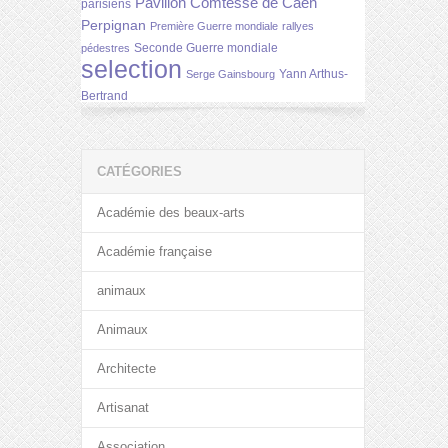
Pavillon Comtesse de Caen
parisiens
Perpignan
Première Guerre mondiale
rallyes
Seconde Guerre mondiale
pédestres
selection
Yann Arthus-
Serge Gainsbourg
Bertrand
CATÉGORIES
Académie des beaux-arts
Académie française
animaux
Animaux
Architecte
Artisanat
Association