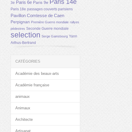
Paris 14e
Paris 6e
Paris 9e
3e
Paris 18e
passages couverts parisiens
Pavillon Comtesse de Caen
Perpignan
Première Guerre mondiale
rallyes
Seconde Guerre mondiale
pédestres
selection
Yann
Serge Gainsbourg
Arthus-Bertrand
CATÉGORIES
Académie des beaux-arts
Académie française
animaux
Animaux
Architecte
Artisanat