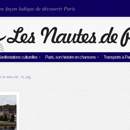
ne façon ludique de découvrir Paris
anifestations culturelles
Paris, son histoire en chansons
Transports à Par
c le mot-clé :
is_tag