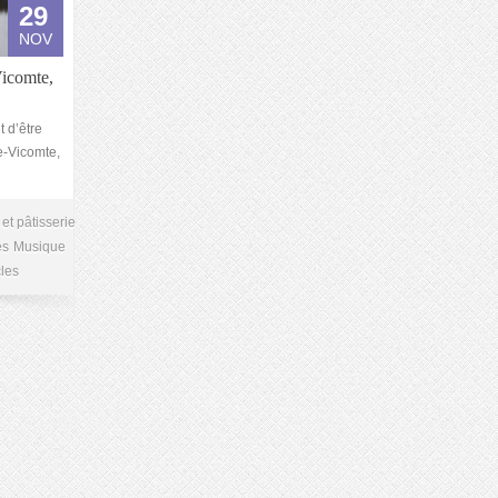
29
NOV
icomte,
t d’être
e-Vicomte,
et pâtisserie
es
Musique
les