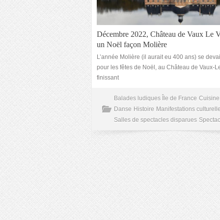
Décembre 2022, Château de Vaux Le V
un Noël façon Molière
L’année Molière (il aurait eu 400 ans) se devai
pour les fêtes de Noël, au Château de Vaux-L
finissant
Balades ludiques Île de France
Cuisine 
Danse
Histoire
Manifestations culturell
Salles de spectacles disparues
Spectac