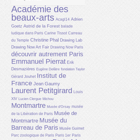
Académie des
beaux-arts
Adrien
Acagl14
Astrid de la Forest
Goetz
balade
ludique dans Paris
Carine Tissot
Carreau
Christine Phal
Drawing Lab
du Temple
Drawing Now Art Fair
Drawing Now Paris
découvrir autrement Paris
Emmanuel Pierrat
Erik
Desmazières
Eugène Delâtre
fondation Taylor
Institut de
Gérard Jouhet
France
Jean Gaumy
Laurent Petitgirard
Louis
XIV
Lucien Clergue
Michou
Montmartre
musée
Musée d'Orsay
Musée de
de la Libération de Paris
Musée du
Montmartre
Barreau de Paris
Musée Guimet
Parc zoologique de Paris
Paris 1er
Paris