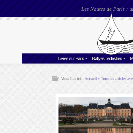
Les Nautes de Paris : u
Livres sur Paris
Rallyes pédestres
M
Vous êtes ici:
Accueil
» Tous les articles ave