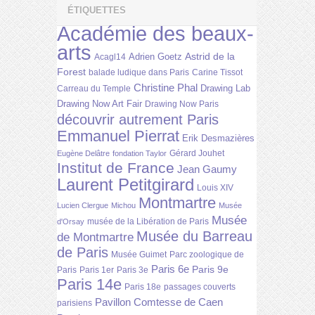
ÉTIQUETTES
Académie des beaux-
arts
Astrid de la
Adrien Goetz
Acagl14
Forest
balade ludique dans Paris
Carine Tissot
Christine Phal
Drawing Lab
Carreau du Temple
Drawing Now Art Fair
Drawing Now Paris
découvrir autrement Paris
Emmanuel Pierrat
Erik Desmazières
Gérard Jouhet
Eugène Delâtre
fondation Taylor
Institut de France
Jean Gaumy
Laurent Petitgirard
Louis XIV
Montmartre
Lucien Clergue
Michou
Musée
Musée
musée de la Libération de Paris
d'Orsay
Musée du Barreau
de Montmartre
de Paris
Musée Guimet
Parc zoologique de
Paris 6e
Paris 9e
Paris
Paris 1er
Paris 3e
Paris 14e
Paris 18e
passages couverts
Pavillon Comtesse de Caen
parisiens