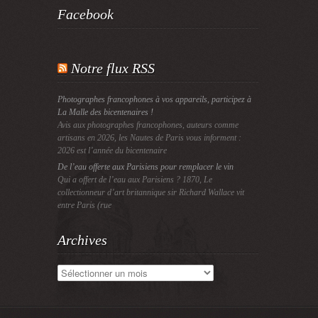
Facebook
Notre flux RSS
Photographes francophones à vos appareils, participez à
La Malle des bicentenaires !
Avis aux photographes francophones, auteurs comme
artisans en 2026, les Nautes de Paris vous informent :
2026 est l’année du bicentenaire
De l’eau offerte aux Parisiens pour remplacer le vin
Qui a offert de l’eau aux Parisiens ? 1870, Le
collectionneur d’art britannique sir Richard Wallace vit
entre Paris (rue
Archives
Archives