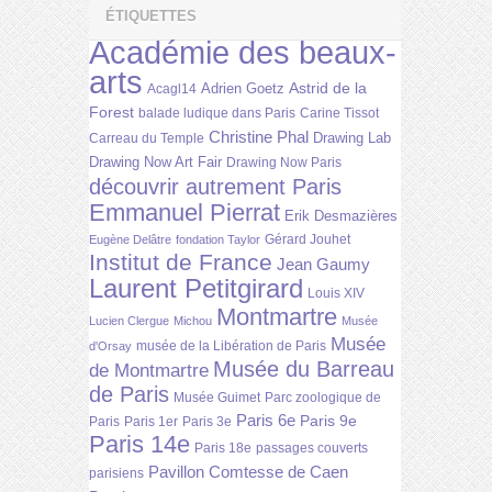
ÉTIQUETTES
Académie des beaux-
arts
Astrid de la
Adrien Goetz
Acagl14
Forest
balade ludique dans Paris
Carine Tissot
Christine Phal
Drawing Lab
Carreau du Temple
Drawing Now Art Fair
Drawing Now Paris
découvrir autrement Paris
Emmanuel Pierrat
Erik Desmazières
Gérard Jouhet
Eugène Delâtre
fondation Taylor
Institut de France
Jean Gaumy
Laurent Petitgirard
Louis XIV
Montmartre
Lucien Clergue
Michou
Musée
Musée
musée de la Libération de Paris
d'Orsay
Musée du Barreau
de Montmartre
de Paris
Musée Guimet
Parc zoologique de
Paris 6e
Paris 9e
Paris
Paris 1er
Paris 3e
Paris 14e
Paris 18e
passages couverts
Pavillon Comtesse de Caen
parisiens