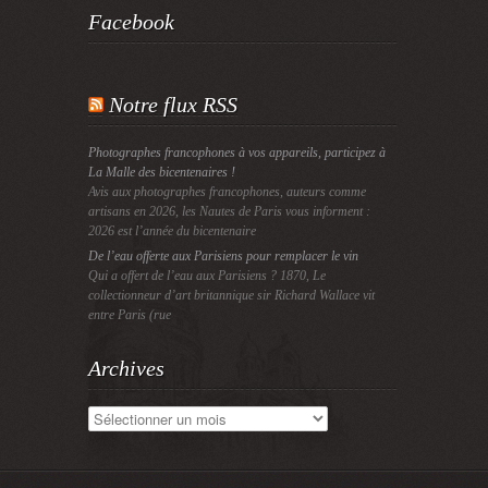
Facebook
Notre flux RSS
Photographes francophones à vos appareils, participez à
La Malle des bicentenaires !
Avis aux photographes francophones, auteurs comme
artisans en 2026, les Nautes de Paris vous informent :
2026 est l’année du bicentenaire
De l’eau offerte aux Parisiens pour remplacer le vin
Qui a offert de l’eau aux Parisiens ? 1870, Le
collectionneur d’art britannique sir Richard Wallace vit
entre Paris (rue
Archives
Archives