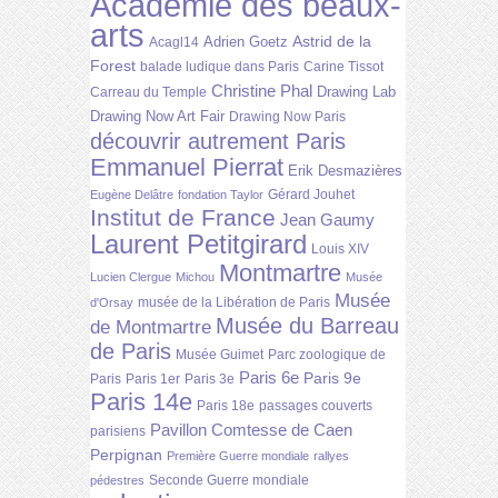
Académie des beaux-
arts
Astrid de la
Adrien Goetz
Acagl14
Forest
balade ludique dans Paris
Carine Tissot
Christine Phal
Drawing Lab
Carreau du Temple
Drawing Now Art Fair
Drawing Now Paris
découvrir autrement Paris
Emmanuel Pierrat
Erik Desmazières
Gérard Jouhet
Eugène Delâtre
fondation Taylor
Institut de France
Jean Gaumy
Laurent Petitgirard
Louis XIV
Montmartre
Lucien Clergue
Michou
Musée
Musée
musée de la Libération de Paris
d'Orsay
Musée du Barreau
de Montmartre
de Paris
Musée Guimet
Parc zoologique de
Paris 6e
Paris 9e
Paris
Paris 1er
Paris 3e
Paris 14e
Paris 18e
passages couverts
Pavillon Comtesse de Caen
parisiens
Perpignan
Première Guerre mondiale
rallyes
Seconde Guerre mondiale
pédestres