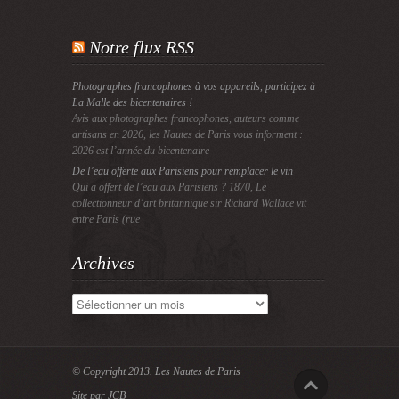
Notre flux RSS
Photographes francophones à vos appareils, participez à
La Malle des bicentenaires !
Avis aux photographes francophones, auteurs comme
artisans en 2026, les Nautes de Paris vous informent :
2026 est l’année du bicentenaire
De l’eau offerte aux Parisiens pour remplacer le vin
Qui a offert de l’eau aux Parisiens ? 1870, Le
collectionneur d’art britannique sir Richard Wallace vit
entre Paris (rue
Archives
Archives
© Copyright 2013.
Les Nautes de Paris
Site par JCB