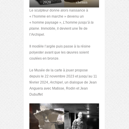
2020
chemin
Le sculpteur donne alors naissance à
« l’homme en marche » devenu un
« homme paysage »,
L’homme
jusqu’à la
plaine
. Immobile, il devient une île de
l’Archipel.
Il modèle l’argile puis passe à la résine
polyester avant que les œuvres soient
coulées en bronze.
Le Musée de la carte à jouer propose
depuis le 22 novembre 2023 et jusqu’au 11
février 2024,
Archipel
, un dialogue de Jean
Anguera avec Matisse, Rodin et Jean
Dubuffet