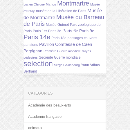
Montmartre
Lucien Clergue
Michou
Musée
Musée
musée de la Libération de Paris
d'Orsay
Musée du Barreau
de Montmartre
de Paris
Musée Guimet
Parc zoologique de
Paris 6e
Paris 9e
Paris
Paris 1er
Paris 3e
Paris 14e
Paris 18e
passages couverts
Pavillon Comtesse de Caen
parisiens
Perpignan
Première Guerre mondiale
rallyes
Seconde Guerre mondiale
pédestres
selection
Yann Arthus-
Serge Gainsbourg
Bertrand
CATÉGORIES
Académie des beaux-arts
Académie française
animaux