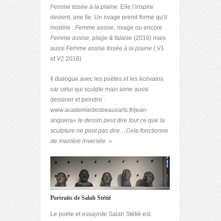
Femme tissée à la plaine.
Elle l’inspire
devient, une île. Un rivage prend forme qu’il
modèle :
Femme assise, rivage
ou encore
Femme assise, plage & falaise
(2016) mais
aussi
Femme assise tissée à la plaine
( V1
et V2 2018)
Il dialogue avec les poètes et les écrivains
car celui qui sculpte mais aime aussi
dessiner et peindre :
www.academiedesbeauxarts.fr/jean-
anguera«
le dessin peut dire tout ce que la
sculpture ne peut pas dire…Cela fonctionne
de manière inversée. »
Portraits de Salah Stétié
Le poète et essayiste Salah Stétié est