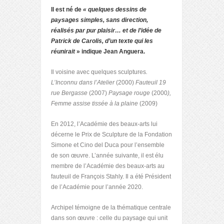
Il est né de
« quelques dessins de
paysages simples, sans direction,
réalisés par pur plaisir… et de l’idée de
Patrick de Carolis, d’un texte qui les
réunirait
» indique Jean Anguera.
Il voisine avec quelques sculptures
.
L’Inconnu dans l’Atelier
(2000)
Fauteuil 19
rue Bergasse
(2007)
Paysage rouge
(2000
),
Femme assise tissée à la plaine
(2009)
En 2012, l’Académie des beaux-arts lui
décerne le Prix de Sculpture de la Fondation
Simone et Cino del Duca pour l’ensemble
de son œuvre. L’année suivante, il est élu
membre de l’Académie des beaux-arts au
fauteuil de François Stahly. Il a été Président
de l’Académie pour l’année 2020.
Archipel témoigne de la thématique centrale
dans son œuvre : celle du paysage qui unit