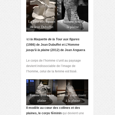
La Tour aux figures
L’homme jusqu’à
de Jean Dubuffet
la plaine
I
ci
la Maquette de la Tour aux figures
(1986) de Jean Dubuffet et
L’Homme
jusqu’à la plaine
(2012) de Jean Anguera
Le corps de l’homme s’unit au paysage
devient indissociable de l’image de
l’homme, celui de la femme est tissé.
Femme tissée à la
femme assise tissée
plaine
à la plaine
Il modèle au cœur des collines et des
plaines, le corps féminin
qui devient une