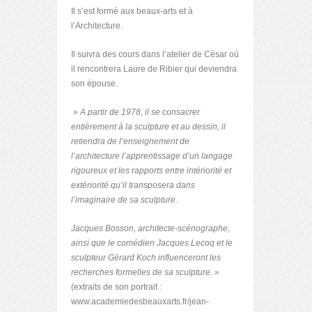
Il s’est formé aux beaux-arts et à
l’Architecture.
Il suivra des cours dans l’atelier de César où
il rencontrera Laure de Ribier qui deviendra
son épouse.
»
A partir de 1978, il se consacrer
entièrement à la sculpture et au dessin, il
retiendra de l’enseignement
de
l’architecture l’apprentissage d’un langage
rigoureux et les rapports entre intériorité et
extériorité qu’il transposera dans
l’imaginaire de sa sculpture.
Jacques Bosson, architecte-scénographe,
ainsi que le comédien Jacques Lecoq et le
sculpteur Gérard Koch influenceront les
recherches formelles de sa sculpture. »
(extraits de son portrait :
www.academiedesbeauxarts.fr/jean-