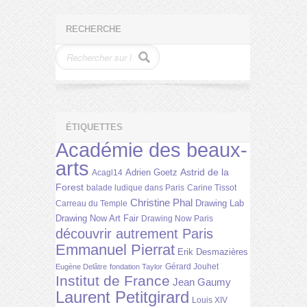
RECHERCHE
ÉTIQUETTES
Académie des beaux-
arts
Astrid de la
Adrien Goetz
Acagl14
Forest
balade ludique dans Paris
Carine Tissot
Christine Phal
Drawing Lab
Carreau du Temple
Drawing Now Art Fair
Drawing Now Paris
découvrir autrement Paris
Emmanuel Pierrat
Erik Desmazières
Gérard Jouhet
Eugène Delâtre
fondation Taylor
Institut de France
Jean Gaumy
Laurent Petitgirard
Louis XIV