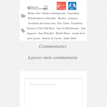
Beaux-Arts
Dessin contemporain
Exposition
Manifestations culturelles
Musées
sculpture
Académie des beaux-arts
Eric Coisel
Fondation
Simone et Cino Del Duca
Issy-les-Moulineaux
Jean
Anguera
Jean Dubuffet
Michel Butor
musée de la
carte à jouer
Patrick de Carolis
Salah Stétié
Commentaires
Laisser mon commentaire