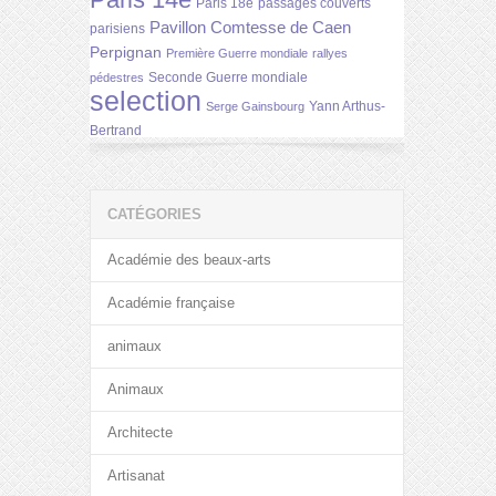
Paris 14e
Paris 18e
passages couverts
Pavillon Comtesse de Caen
parisiens
Perpignan
Première Guerre mondiale
rallyes
Seconde Guerre mondiale
pédestres
selection
Yann Arthus-
Serge Gainsbourg
Bertrand
CATÉGORIES
Académie des beaux-arts
Académie française
animaux
Animaux
Architecte
Artisanat