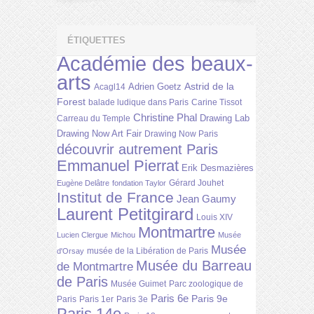
ÉTIQUETTES
Académie des beaux-
arts
Astrid de la
Adrien Goetz
Acagl14
Forest
balade ludique dans Paris
Carine Tissot
Christine Phal
Drawing Lab
Carreau du Temple
Drawing Now Art Fair
Drawing Now Paris
découvrir autrement Paris
Emmanuel Pierrat
Erik Desmazières
Gérard Jouhet
Eugène Delâtre
fondation Taylor
Institut de France
Jean Gaumy
Laurent Petitgirard
Louis XIV
Montmartre
Lucien Clergue
Michou
Musée
Musée
musée de la Libération de Paris
d'Orsay
Musée du Barreau
de Montmartre
de Paris
Musée Guimet
Parc zoologique de
Paris 6e
Paris 9e
Paris
Paris 1er
Paris 3e