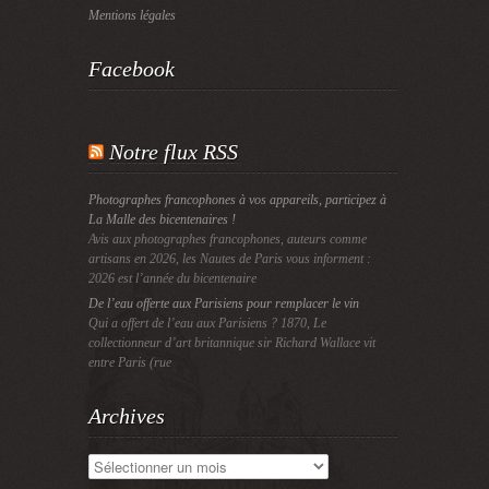
Mentions légales
Facebook
Notre flux RSS
Photographes francophones à vos appareils, participez à
La Malle des bicentenaires !
Avis aux photographes francophones, auteurs comme
artisans en 2026, les Nautes de Paris vous informent :
2026 est l’année du bicentenaire
De l’eau offerte aux Parisiens pour remplacer le vin
Qui a offert de l’eau aux Parisiens ? 1870, Le
collectionneur d’art britannique sir Richard Wallace vit
entre Paris (rue
Archives
Archives