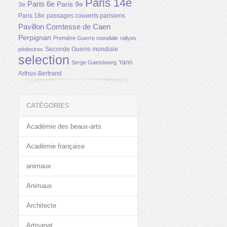
Paris 14e
Paris 6e
Paris 9e
3e
Paris 18e
passages couverts parisiens
Pavillon Comtesse de Caen
Perpignan
Première Guerre mondiale
rallyes
Seconde Guerre mondiale
pédestres
selection
Yann
Serge Gainsbourg
Arthus-Bertrand
CATÉGORIES
Académie des beaux-arts
Académie française
animaux
Animaux
Architecte
Artisanat