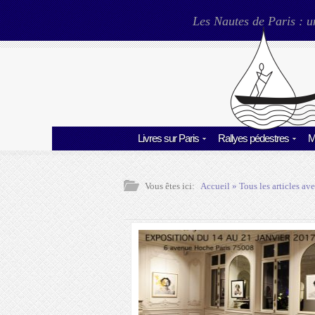
Les Nautes de Paris : u
Livres sur Paris
Rallyes pédestres
M
Vous êtes ici:
Accueil
» Tous les articles ave