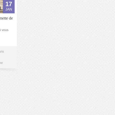
17
JAN
nette de
i vous
ris
ne