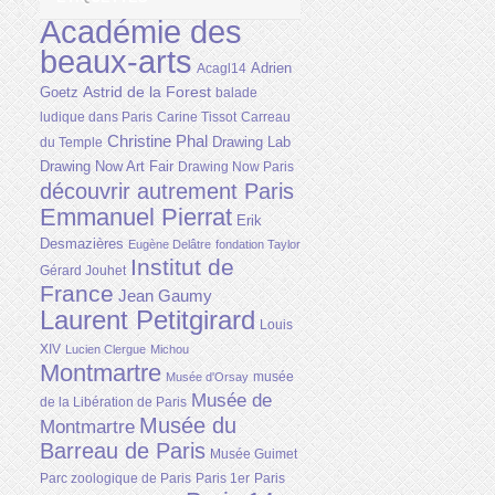
Académie des
beaux-arts
Adrien
Acagl14
Astrid de la Forest
Goetz
balade
ludique dans Paris
Carine Tissot
Carreau
Christine Phal
Drawing Lab
du Temple
Drawing Now Art Fair
Drawing Now Paris
découvrir autrement Paris
Emmanuel Pierrat
Erik
Desmazières
Eugène Delâtre
fondation Taylor
Institut de
Gérard Jouhet
France
Jean Gaumy
Laurent Petitgirard
Louis
XIV
Lucien Clergue
Michou
Montmartre
musée
Musée d'Orsay
Musée de
de la Libération de Paris
Musée du
Montmartre
Barreau de Paris
Musée Guimet
Parc zoologique de Paris
Paris 1er
Paris