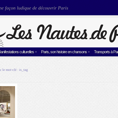
ne façon ludique de découvrir Paris
anifestations culturelles
Paris, son histoire en chansons
Transports à Par
c le mot-clé :
is_tag