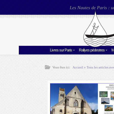
Les Nautes de Paris : u
Livres sur Paris
Rallyes pédestres
M
Vous êtes ici:
Accueil
» Tous les articles ave