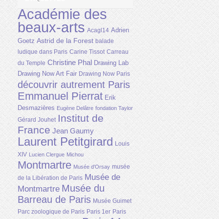
Académie des
beaux-arts
Adrien
Acagl14
Astrid de la Forest
Goetz
balade
ludique dans Paris
Carine Tissot
Carreau
Christine Phal
Drawing Lab
du Temple
Drawing Now Art Fair
Drawing Now Paris
découvrir autrement Paris
Emmanuel Pierrat
Erik
Desmazières
Eugène Delâtre
fondation Taylor
Institut de
Gérard Jouhet
France
Jean Gaumy
Laurent Petitgirard
Louis
XIV
Lucien Clergue
Michou
Montmartre
musée
Musée d'Orsay
Musée de
de la Libération de Paris
Musée du
Montmartre
Barreau de Paris
Musée Guimet
Parc zoologique de Paris
Paris 1er
Paris