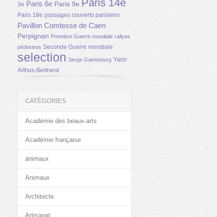
Paris 14e
Paris 6e
Paris 9e
3e
Paris 18e
passages couverts parisiens
Pavillon Comtesse de Caen
Perpignan
Première Guerre mondiale
rallyes
Seconde Guerre mondiale
pédestres
selection
Yann
Serge Gainsbourg
Arthus-Bertrand
CATÉGORIES
Académie des beaux-arts
Académie française
animaux
Animaux
Architecte
Artisanat