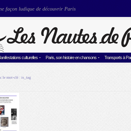
ne façon ludique de découvrir Paris
anifestations culturelles
Paris, son histoire en chansons
Transports à Par
c le mot-clé :
is_tag