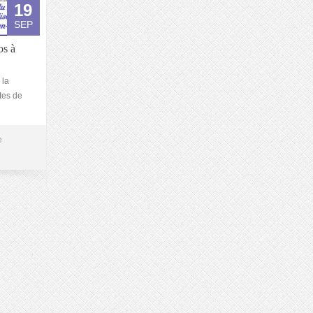
19
SEP
os à
 la
tes de
e