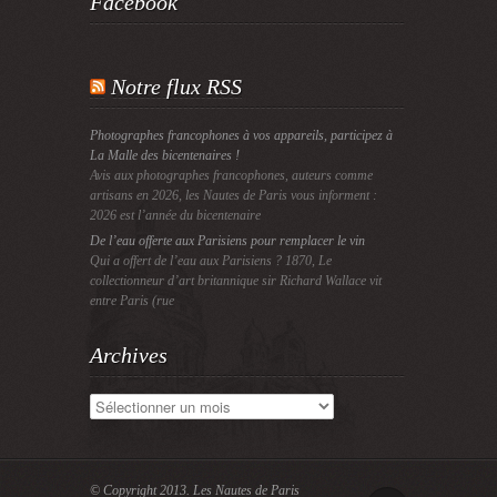
Facebook
Notre flux RSS
Photographes francophones à vos appareils, participez à
La Malle des bicentenaires !
Avis aux photographes francophones, auteurs comme
artisans en 2026, les Nautes de Paris vous informent :
2026 est l’année du bicentenaire
De l’eau offerte aux Parisiens pour remplacer le vin
Qui a offert de l’eau aux Parisiens ? 1870, Le
collectionneur d’art britannique sir Richard Wallace vit
entre Paris (rue
Archives
Archives
© Copyright 2013.
Les Nautes de Paris