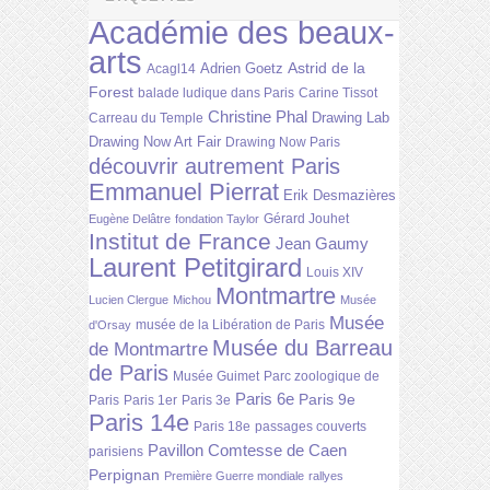
Académie des beaux-
arts
Astrid de la
Adrien Goetz
Acagl14
Forest
balade ludique dans Paris
Carine Tissot
Christine Phal
Drawing Lab
Carreau du Temple
Drawing Now Art Fair
Drawing Now Paris
découvrir autrement Paris
Emmanuel Pierrat
Erik Desmazières
Gérard Jouhet
Eugène Delâtre
fondation Taylor
Institut de France
Jean Gaumy
Laurent Petitgirard
Louis XIV
Montmartre
Lucien Clergue
Michou
Musée
Musée
musée de la Libération de Paris
d'Orsay
Musée du Barreau
de Montmartre
de Paris
Musée Guimet
Parc zoologique de
Paris 6e
Paris 9e
Paris
Paris 1er
Paris 3e
Paris 14e
Paris 18e
passages couverts
Pavillon Comtesse de Caen
parisiens
Perpignan
Première Guerre mondiale
rallyes