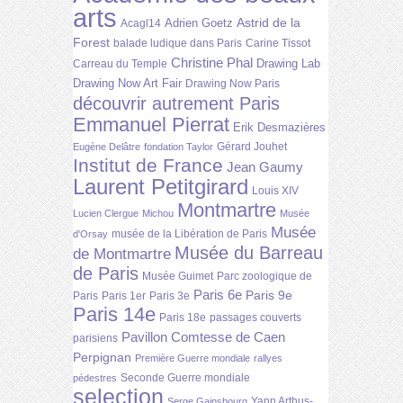
arts
Astrid de la
Adrien Goetz
Acagl14
Forest
balade ludique dans Paris
Carine Tissot
Christine Phal
Drawing Lab
Carreau du Temple
Drawing Now Art Fair
Drawing Now Paris
découvrir autrement Paris
Emmanuel Pierrat
Erik Desmazières
Gérard Jouhet
Eugène Delâtre
fondation Taylor
Institut de France
Jean Gaumy
Laurent Petitgirard
Louis XIV
Montmartre
Lucien Clergue
Michou
Musée
Musée
musée de la Libération de Paris
d'Orsay
Musée du Barreau
de Montmartre
de Paris
Musée Guimet
Parc zoologique de
Paris 6e
Paris 9e
Paris
Paris 1er
Paris 3e
Paris 14e
Paris 18e
passages couverts
Pavillon Comtesse de Caen
parisiens
Perpignan
Première Guerre mondiale
rallyes
Seconde Guerre mondiale
pédestres
selection
Yann Arthus-
Serge Gainsbourg