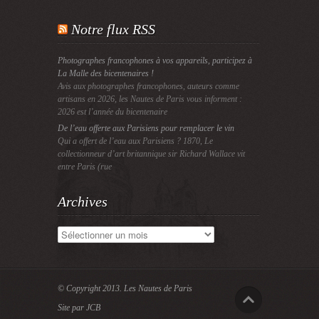
Notre flux RSS
Photographes francophones à vos appareils, participez à
La Malle des bicentenaires !
Avis aux photographes francophones, auteurs comme
artisans en 2026, les Nautes de Paris vous informent :
2026 est l’année du bicentenaire
De l’eau offerte aux Parisiens pour remplacer le vin
Qui a offert de l’eau aux Parisiens ? 1870, Le
collectionneur d’art britannique sir Richard Wallace vit
entre Paris (rue
Archives
Archives
© Copyright 2013.
Les Nautes de Paris
Site par JCB