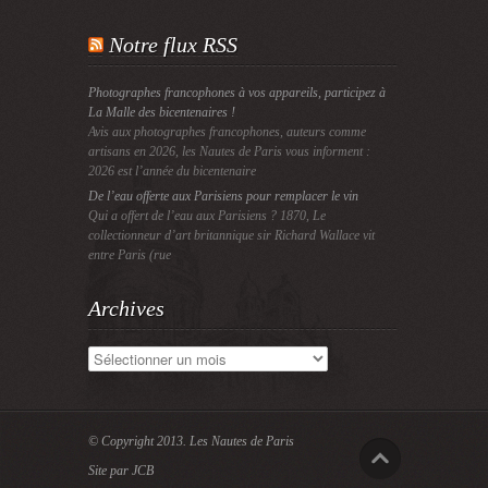
Notre flux RSS
Photographes francophones à vos appareils, participez à
La Malle des bicentenaires !
Avis aux photographes francophones, auteurs comme
artisans en 2026, les Nautes de Paris vous informent :
2026 est l’année du bicentenaire
De l’eau offerte aux Parisiens pour remplacer le vin
Qui a offert de l’eau aux Parisiens ? 1870, Le
collectionneur d’art britannique sir Richard Wallace vit
entre Paris (rue
Archives
Archives
© Copyright 2013.
Les Nautes de Paris
Site par JCB