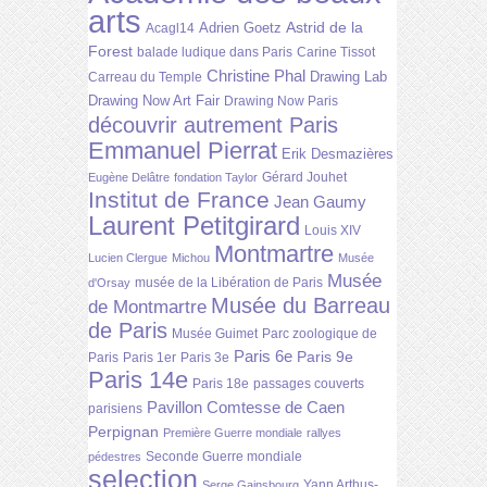
arts
Astrid de la
Adrien Goetz
Acagl14
Forest
balade ludique dans Paris
Carine Tissot
Christine Phal
Drawing Lab
Carreau du Temple
Drawing Now Art Fair
Drawing Now Paris
découvrir autrement Paris
Emmanuel Pierrat
Erik Desmazières
Gérard Jouhet
Eugène Delâtre
fondation Taylor
Institut de France
Jean Gaumy
Laurent Petitgirard
Louis XIV
Montmartre
Lucien Clergue
Michou
Musée
Musée
musée de la Libération de Paris
d'Orsay
Musée du Barreau
de Montmartre
de Paris
Musée Guimet
Parc zoologique de
Paris 6e
Paris 9e
Paris
Paris 1er
Paris 3e
Paris 14e
Paris 18e
passages couverts
Pavillon Comtesse de Caen
parisiens
Perpignan
Première Guerre mondiale
rallyes
Seconde Guerre mondiale
pédestres
selection
Yann Arthus-
Serge Gainsbourg