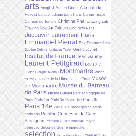
arts
Astrid de la
Adrien Goetz
Acagl14
Forest
balade ludique dans Paris
Carine Tissot
Christine Phal
Drawing Lab
Carreau du Temple
Drawing Now Art Fair
Drawing Now Paris
découvrir autrement Paris
Emmanuel Pierrat
Erik Desmazières
Gérard Jouhet
Eugène Delâtre
fondation Taylor
Institut de France
Jean Gaumy
Laurent Petitgirard
Louis XIV
Montmartre
Lucien Clergue
Michou
Musée
Musée
musée de la Libération de Paris
d'Orsay
Musée du Barreau
de Montmartre
de Paris
Musée Guimet
Parc zoologique de
Paris 6e
Paris 9e
Paris
Paris 1er
Paris 3e
Paris 14e
Paris 18e
passages couverts
Pavillon Comtesse de Caen
parisiens
Perpignan
Première Guerre mondiale
rallyes
Seconde Guerre mondiale
pédestres
selection
Yann Arthus-
Serge Gainsbourg