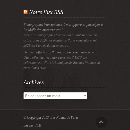
Notre flux RSS
Photographes francophones à vos appareils, participez à
La Malle des bicentenaires !
Avis aux photographes francophones, auteurs comme
artisans en 2026, les Nautes de Paris vous informent :
2026 est l’année du bicentenaire
De l’eau offerte aux Parisiens pour remplacer le vin
Qui a offert de l’eau aux Parisiens ? 1870, Le
collectionneur d’art britannique sir Richard Wallace vit
entre Paris (rue
Archives
Archives
© Copyright 2013.
Les Nautes de Paris
Site par JCB