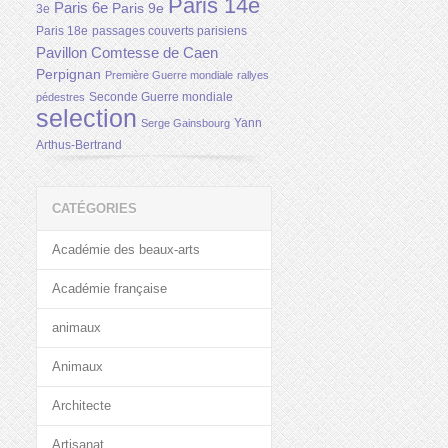
Paris 14e
Paris 6e
Paris 9e
3e
Paris 18e
passages couverts parisiens
Pavillon Comtesse de Caen
Perpignan
Première Guerre mondiale
rallyes
Seconde Guerre mondiale
pédestres
selection
Yann
Serge Gainsbourg
Arthus-Bertrand
CATÉGORIES
Académie des beaux-arts
Académie française
animaux
Animaux
Architecte
Artisanat