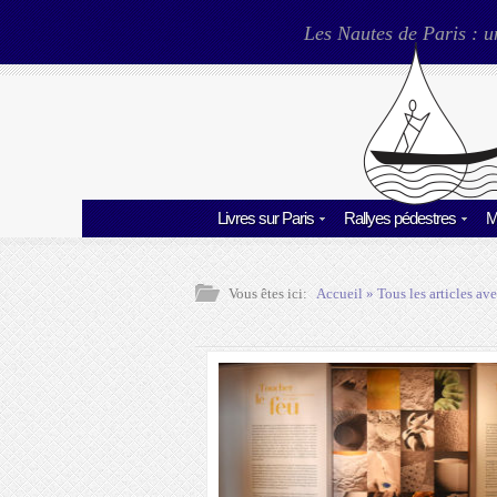
Les Nautes de Paris : u
Livres sur Paris
Rallyes pédestres
M
Vous êtes ici:
Accueil
» Tous les articles ave