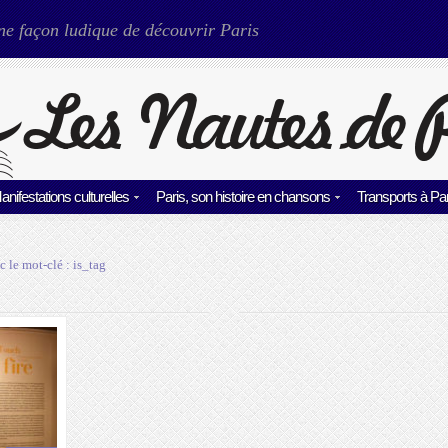
ne façon ludique de découvrir Paris
anifestations culturelles
Paris, son histoire en chansons
Transports à Par
c le mot-clé :
is_tag