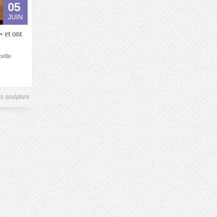
05
JUIN
» et ont
cette
s
sculpture