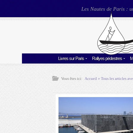
Les Nautes de Paris : u
Livres sur Paris
Rallyes pédestres
M
Vous êtes ici:
Accueil
» Tous les articles ave