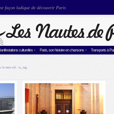
ne façon ludique de découvrir Paris
anifestations culturelles
Paris, son histoire en chansons
Transports à Par
c le mot-clé :
is_tag