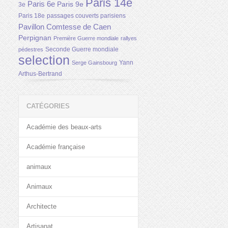
Paris 14e
Paris 6e
Paris 9e
3e
Paris 18e
passages couverts parisiens
Pavillon Comtesse de Caen
Perpignan
Première Guerre mondiale
rallyes
Seconde Guerre mondiale
pédestres
selection
Yann
Serge Gainsbourg
Arthus-Bertrand
CATÉGORIES
Académie des beaux-arts
Académie française
animaux
Animaux
Architecte
Artisanat