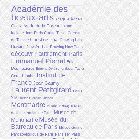
Académie des
beaux-arts
Adrien
Acagl14
Astrid de la Forest
Goetz
balade
ludique dans Paris
Carine Tissot
Carreau
Christine Phal
Drawing Lab
du Temple
Drawing Now Art Fair
Drawing Now Paris
découvrir autrement Paris
Emmanuel Pierrat
Erik
Desmazières
Eugène Delâtre
fondation Taylor
Institut de
Gérard Jouhet
France
Jean Gaumy
Laurent Petitgirard
Louis
XIV
Lucien Clergue
Michou
Montmartre
musée
Musée d'Orsay
Musée de
de la Libération de Paris
Musée du
Montmartre
Barreau de Paris
Musée Guimet
Parc zoologique de Paris
Paris 1er
Paris