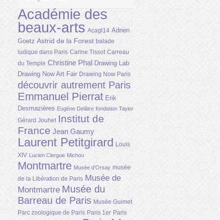
Académie des
beaux-arts
Adrien
Acagl14
Astrid de la Forest
Goetz
balade
ludique dans Paris
Carine Tissot
Carreau
Christine Phal
Drawing Lab
du Temple
Drawing Now Art Fair
Drawing Now Paris
découvrir autrement Paris
Emmanuel Pierrat
Erik
Desmazières
Eugène Delâtre
fondation Taylor
Institut de
Gérard Jouhet
France
Jean Gaumy
Laurent Petitgirard
Louis
XIV
Lucien Clergue
Michou
Montmartre
musée
Musée d'Orsay
Musée de
de la Libération de Paris
Musée du
Montmartre
Barreau de Paris
Musée Guimet
Parc zoologique de Paris
Paris 1er
Paris