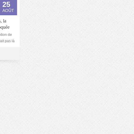
25
AOÛT
, la
oquée
tion de
ait pas là