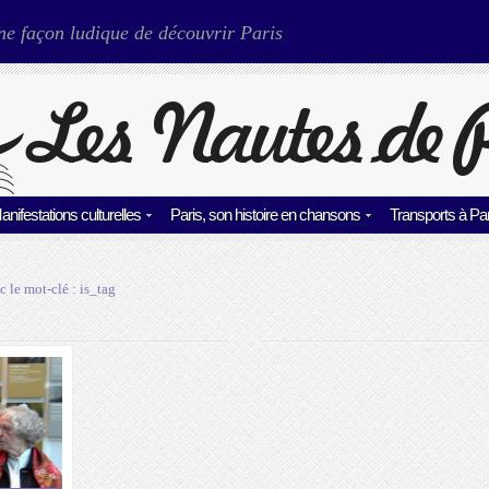
ne façon ludique de découvrir Paris
anifestations culturelles
Paris, son histoire en chansons
Transports à Par
c le mot-clé :
is_tag