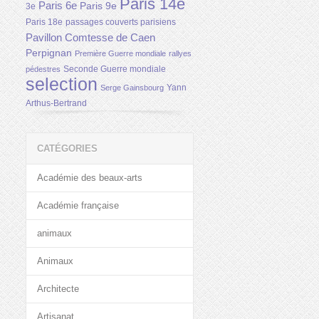
Paris 14e
Paris 6e
Paris 9e
3e
Paris 18e
passages couverts parisiens
Pavillon Comtesse de Caen
Perpignan
Première Guerre mondiale
rallyes
Seconde Guerre mondiale
pédestres
selection
Yann
Serge Gainsbourg
Arthus-Bertrand
CATÉGORIES
Académie des beaux-arts
Académie française
animaux
Animaux
Architecte
Artisanat