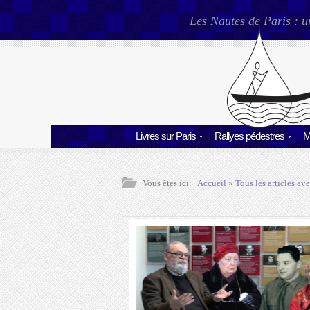
Les Nautes de Paris : u
Livres sur Paris
Rallyes pédestres
M
Vous êtes ici:
Accueil
» Tous les articles ave