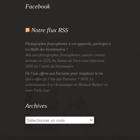
Facebook
Notre flux RSS
Photographes francophones à vos appareils, participez à
La Malle des bicentenaires !
Avis aux photographes francophones, auteurs comme
artisans en 2026, les Nautes de Paris vous informent :
2026 est l’année du bicentenaire
De l’eau offerte aux Parisiens pour remplacer le vin
Qui a offert de l’eau aux Parisiens ? 1870, Le
collectionneur d’art britannique sir Richard Wallace vit
entre Paris (rue
Archives
Archives