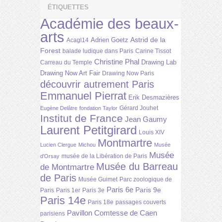
ÉTIQUETTES
Académie des beaux-
arts
Astrid de la
Adrien Goetz
Acagl14
Forest
balade ludique dans Paris
Carine Tissot
Christine Phal
Drawing Lab
Carreau du Temple
Drawing Now Art Fair
Drawing Now Paris
découvrir autrement Paris
Emmanuel Pierrat
Erik Desmazières
Gérard Jouhet
Eugène Delâtre
fondation Taylor
Institut de France
Jean Gaumy
Laurent Petitgirard
Louis XIV
Montmartre
Lucien Clergue
Michou
Musée
Musée
musée de la Libération de Paris
d'Orsay
Musée du Barreau
de Montmartre
de Paris
Musée Guimet
Parc zoologique de
Paris 6e
Paris 9e
Paris
Paris 1er
Paris 3e
Paris 14e
Paris 18e
passages couverts
Pavillon Comtesse de Caen
parisiens