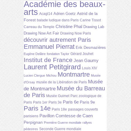
Académie des beaux-
arts
Astrid de la
Adrien Goetz
Acagl14
Forest
balade ludique dans Paris
Carine Tissot
Christine Phal
Drawing Lab
Carreau du Temple
Drawing Now Art Fair
Drawing Now Paris
découvrir autrement Paris
Emmanuel Pierrat
Erik Desmazières
Gérard Jouhet
Eugène Delâtre
fondation Taylor
Institut de France
Jean Gaumy
Laurent Petitgirard
Louis XIV
Montmartre
Lucien Clergue
Michou
Musée
Musée
musée de la Libération de Paris
d'Orsay
Musée du Barreau
de Montmartre
de Paris
Musée Guimet
Parc zoologique de
Paris 6e
Paris 9e
Paris
Paris 1er
Paris 3e
Paris 14e
Paris 18e
passages couverts
Pavillon Comtesse de Caen
parisiens
Perpignan
Première Guerre mondiale
rallyes
Seconde Guerre mondiale
pédestres