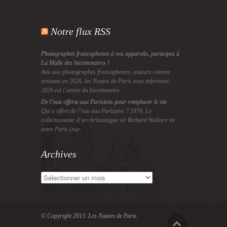
Notre flux RSS
Photographes francophones à vos appareils, participez à
La Malle des bicentenaires !
Avis aux photographes francophones, auteurs comme
artisans en 2026, les Nautes de Paris vous informent :
2026 est l’année du bicentenaire
De l’eau offerte aux Parisiens pour remplacer le vin
Qui a offert de l’eau aux Parisiens ? 1870, Le
collectionneur d’art britannique sir Richard Wallace vit
entre Paris (rue
Archives
Archives
© Copyright 2013.
Les Nautes de Paris