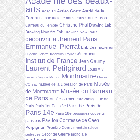
Académie des beaux-
arts
Astrid de la
Adrien Goetz
Acagl14
Forest
balade ludique dans Paris
Carine Tissot
Christine Phal
Drawing Lab
Carreau du Temple
Drawing Now Art Fair
Drawing Now Paris
découvrir autrement Paris
Emmanuel Pierrat
Erik Desmazières
Gérard Jouhet
Eugène Delâtre
fondation Taylor
Institut de France
Jean Gaumy
Laurent Petitgirard
Louis XIV
Montmartre
Lucien Clergue
Michou
Musée
Musée
musée de la Libération de Paris
d'Orsay
Musée du Barreau
de Montmartre
de Paris
Musée Guimet
Parc zoologique de
Paris 6e
Paris 9e
Paris
Paris 1er
Paris 3e
Paris 14e
Paris 18e
passages couverts
Pavillon Comtesse de Caen
parisiens
Perpignan
Première Guerre mondiale
rallyes
Seconde Guerre mondiale
pédestres