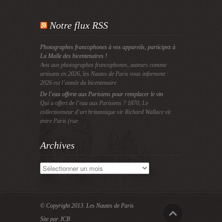
Notre flux RSS
Photographes francophones à vos appareils, participez à
La Malle des bicentenaires !
Avis aux photographes francophones, auteurs comme
artisans en 2026, les Nautes de Paris vous informent :
2026 est l’année du bicentenaire
De l’eau offerte aux Parisiens pour remplacer le vin
Qui a offert de l’eau aux Parisiens ? 1870, Le
collectionneur d’art britannique sir Richard Wallace vit
entre Paris (rue
Archives
Archives
© Copyright 2013.
Les Nautes de Paris
Site par JCB