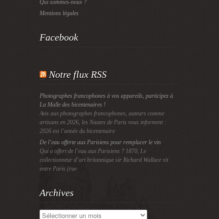
Qui sommes-nous ?
Mentions légales
Facebook
Notre flux RSS
Photographes francophones à vos appareils, participez à
La Malle des bicentenaires !
Avis aux photographes francophones, auteurs comme
artisans en 2026, les Nautes de Paris vous informent :
2026 est l’année du bicentenaire
De l’eau offerte aux Parisiens pour remplacer le vin
Qui a offert de l’eau aux Parisiens ? 1870, Le
collectionneur d’art britannique sir Richard Wallace vit
entre Paris (rue
Archives
Archives