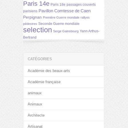
Paris 14e
Paris 18e
passages couverts
Pavillon Comtesse de Caen
parisiens
Perpignan
Première Guerre mondiale
rallyes
Seconde Guerre mondiale
pédestres
selection
Yann Arthus-
Serge Gainsbourg
Bertrand
CATÉGORIES
Académie des beaux-arts
Académie française
animaux
Animaux
Architecte
Artisanat