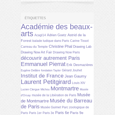
ÉTIQUETTES
Académie des beaux-
arts
Astrid de la
Adrien Goetz
Acagl14
Forest
balade ludique dans Paris
Carine Tissot
Christine Phal
Drawing Lab
Carreau du Temple
Drawing Now Art Fair
Drawing Now Paris
découvrir autrement Paris
Emmanuel Pierrat
Erik Desmazières
Gérard Jouhet
Eugène Delâtre
fondation Taylor
Institut de France
Jean Gaumy
Laurent Petitgirard
Louis XIV
Montmartre
Lucien Clergue
Michou
Musée
Musée
musée de la Libération de Paris
d'Orsay
Musée du Barreau
de Montmartre
de Paris
Musée Guimet
Parc zoologique de
Paris 6e
Paris 9e
Paris
Paris 1er
Paris 3e