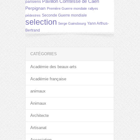
Pavillon Comtesse de Caen
parisiens
Perpignan
Première Guerre mondiale
rallyes
Seconde Guerre mondiale
pédestres
selection
Yann Arthus-
Serge Gainsbourg
Bertrand
CATÉGORIES
Académie des beaux-arts
Académie française
animaux
Animaux
Architecte
Artisanat
Association