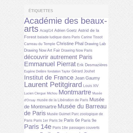
ÉTIQUETTES
Académie des beaux-
arts
Astrid de la
Adrien Goetz
Acagl14
Forest
balade ludique dans Paris
Carine Tissot
Christine Phal
Drawing Lab
Carreau du Temple
Drawing Now Art Fair
Drawing Now Paris
découvrir autrement Paris
Emmanuel Pierrat
Erik Desmazières
Gérard Jouhet
Eugène Delâtre
fondation Taylor
Institut de France
Jean Gaumy
Laurent Petitgirard
Louis XIV
Montmartre
Lucien Clergue
Michou
Musée
Musée
musée de la Libération de Paris
d'Orsay
Musée du Barreau
de Montmartre
de Paris
Musée Guimet
Parc zoologique de
Paris 6e
Paris 9e
Paris
Paris 1er
Paris 3e
Paris 14e
Paris 18e
passages couverts