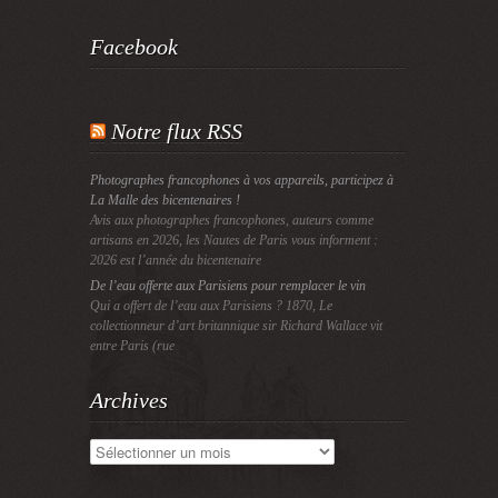
Facebook
Notre flux RSS
Photographes francophones à vos appareils, participez à
La Malle des bicentenaires !
Avis aux photographes francophones, auteurs comme
artisans en 2026, les Nautes de Paris vous informent :
2026 est l’année du bicentenaire
De l’eau offerte aux Parisiens pour remplacer le vin
Qui a offert de l’eau aux Parisiens ? 1870, Le
collectionneur d’art britannique sir Richard Wallace vit
entre Paris (rue
Archives
Archives