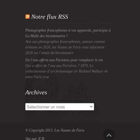
Notre flux RSS
Photographes francophones à vos appareils, participez à
La Malle des bicentenaires !
Avis aux photographes francophones, auteurs comme
artisans en 2026, les Nautes de Paris vous informent :
2026 est l’année du bicentenaire
De l’eau offerte aux Parisiens pour remplacer le vin
Qui a offert de l’eau aux Parisiens ? 1870, Le
collectionneur d’art britannique sir Richard Wallace vit
entre Paris (rue
Archives
Archives
© Copyright 2013.
Les Nautes de Paris
Site par JCB