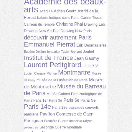
Académie des beaux-
arts
Astrid de la
Adrien Goetz
Acagl14
Forest
balade ludique dans Paris
Carine Tissot
Christine Phal
Drawing Lab
Carreau du Temple
Drawing Now Art Fair
Drawing Now Paris
découvrir autrement Paris
Emmanuel Pierrat
Erik Desmazières
Gérard Jouhet
Eugène Delâtre
fondation Taylor
Institut de France
Jean Gaumy
Laurent Petitgirard
Louis XIV
Montmartre
Lucien Clergue
Michou
Musée
Musée
musée de la Libération de Paris
d'Orsay
Musée du Barreau
de Montmartre
de Paris
Musée Guimet
Parc zoologique de
Paris 6e
Paris 9e
Paris
Paris 1er
Paris 3e
Paris 14e
Paris 18e
passages couverts
Pavillon Comtesse de Caen
parisiens
Perpignan
Première Guerre mondiale
rallyes
Seconde Guerre mondiale
pédestres