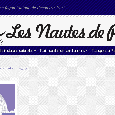
ne façon ludique de découvrir Paris
anifestations culturelles
Paris, son histoire en chansons
Transports à Par
c le mot-clé :
is_tag