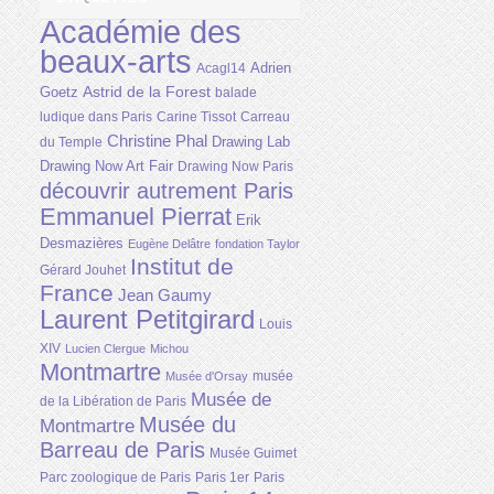
Académie des
beaux-arts
Adrien
Acagl14
Astrid de la Forest
Goetz
balade
ludique dans Paris
Carine Tissot
Carreau
Christine Phal
Drawing Lab
du Temple
Drawing Now Art Fair
Drawing Now Paris
découvrir autrement Paris
Emmanuel Pierrat
Erik
Desmazières
Eugène Delâtre
fondation Taylor
Institut de
Gérard Jouhet
France
Jean Gaumy
Laurent Petitgirard
Louis
XIV
Lucien Clergue
Michou
Montmartre
musée
Musée d'Orsay
Musée de
de la Libération de Paris
Musée du
Montmartre
Barreau de Paris
Musée Guimet
Parc zoologique de Paris
Paris 1er
Paris