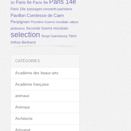
Paris 14e
Paris 6e
Paris 9e
3e
Paris 18e
passages couverts parisiens
Pavillon Comtesse de Caen
Perpignan
Première Guerre mondiale
rallyes
Seconde Guerre mondiale
pédestres
selection
Yann
Serge Gainsbourg
Arthus-Bertrand
CATÉGORIES
Académie des beaux-arts
Académie française
animaux
Animaux
Architecte
Artisanat