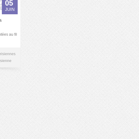
05
JUIN
s
tées au fil
risiennes
isienne