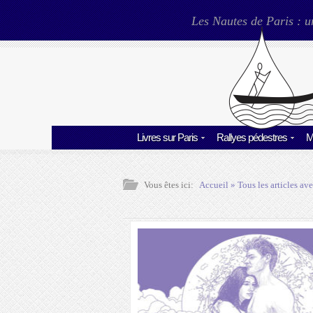
Les Nautes de Paris : u
Livres sur Paris
Rallyes pédestres
M
Vous êtes ici:
Accueil
» Tous les articles ave