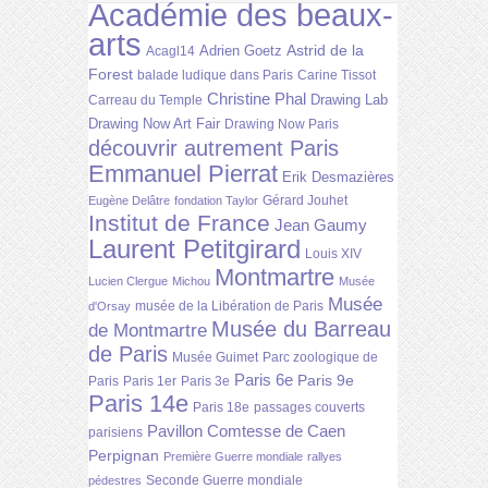
Académie des beaux-
arts
Astrid de la
Adrien Goetz
Acagl14
Forest
balade ludique dans Paris
Carine Tissot
Christine Phal
Drawing Lab
Carreau du Temple
Drawing Now Art Fair
Drawing Now Paris
découvrir autrement Paris
Emmanuel Pierrat
Erik Desmazières
Gérard Jouhet
Eugène Delâtre
fondation Taylor
Institut de France
Jean Gaumy
Laurent Petitgirard
Louis XIV
Montmartre
Lucien Clergue
Michou
Musée
Musée
musée de la Libération de Paris
d'Orsay
Musée du Barreau
de Montmartre
de Paris
Musée Guimet
Parc zoologique de
Paris 6e
Paris 9e
Paris
Paris 1er
Paris 3e
Paris 14e
Paris 18e
passages couverts
Pavillon Comtesse de Caen
parisiens
Perpignan
Première Guerre mondiale
rallyes
Seconde Guerre mondiale
pédestres