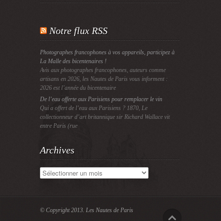
Notre flux RSS
Photographes francophones à vos appareils, participez à
La Malle des bicentenaires !
Avis aux photographes francophones, auteurs comme
artisans en 2026, les Nautes de Paris vous informent :
2026 est l’année du bicentenaire
De l’eau offerte aux Parisiens pour remplacer le vin
Qui a offert de l’eau aux Parisiens ? 1870, Le
collectionneur d’art britannique sir Richard Wallace vit
entre Paris (rue
Archives
Archives
© Copyright 2013.
Les Nautes de Paris