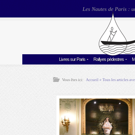
Les Nautes de Paris : u
Livres sur Paris
Rallyes pédestres
M
Vous êtes ici:
Accueil
» Tous les articles ave