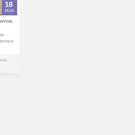
18
MAR
ouveau
nds
ièrement
toire