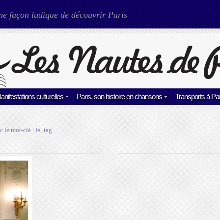
ne façon ludique de découvrir Paris
anifestations culturelles
Paris, son histoire en chansons
Transports à Par
c le mot-clé :
is_tag