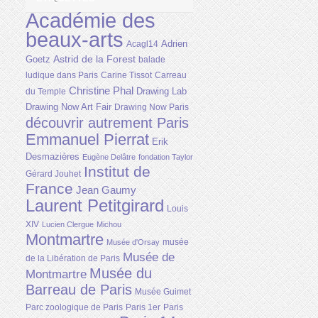
Académie des
beaux-arts
Adrien
Acagl14
Astrid de la Forest
Goetz
balade
ludique dans Paris
Carine Tissot
Carreau
Christine Phal
Drawing Lab
du Temple
Drawing Now Art Fair
Drawing Now Paris
découvrir autrement Paris
Emmanuel Pierrat
Erik
Desmazières
Eugène Delâtre
fondation Taylor
Institut de
Gérard Jouhet
France
Jean Gaumy
Laurent Petitgirard
Louis
XIV
Lucien Clergue
Michou
Montmartre
musée
Musée d'Orsay
Musée de
de la Libération de Paris
Musée du
Montmartre
Barreau de Paris
Musée Guimet
Parc zoologique de Paris
Paris 1er
Paris