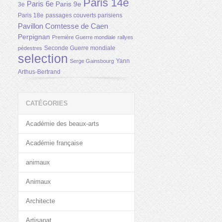
Paris 14e
Paris 6e
Paris 9e
3e
Paris 18e
passages couverts parisiens
Pavillon Comtesse de Caen
Perpignan
Première Guerre mondiale
rallyes
Seconde Guerre mondiale
pédestres
selection
Yann
Serge Gainsbourg
Arthus-Bertrand
CATÉGORIES
Académie des beaux-arts
Académie française
animaux
Animaux
Architecte
Artisanat