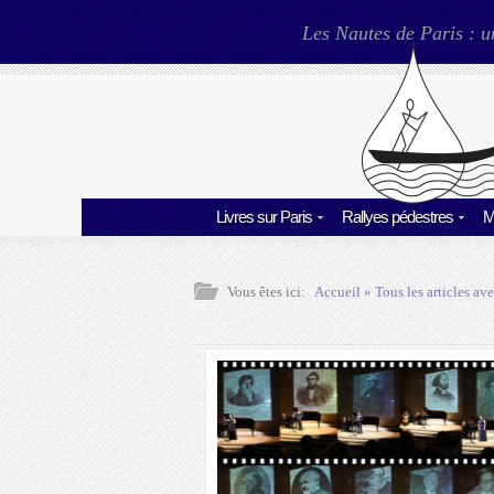
Les Nautes de Paris : u
Livres sur Paris
Rallyes pédestres
M
Vous êtes ici:
Accueil
» Tous les articles ave