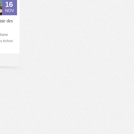
16
NOV
mie des
liane
des échos