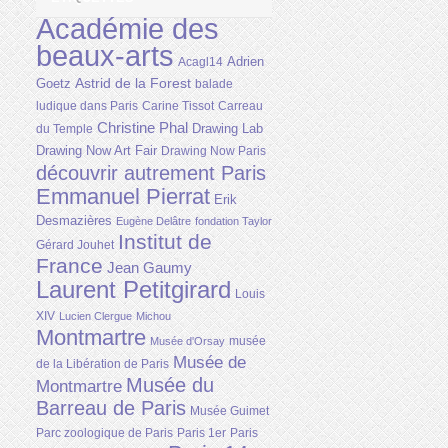
Académie des
beaux-arts
Adrien
Acagl14
Astrid de la Forest
Goetz
balade
ludique dans Paris
Carine Tissot
Carreau
Christine Phal
Drawing Lab
du Temple
Drawing Now Art Fair
Drawing Now Paris
découvrir autrement Paris
Emmanuel Pierrat
Erik
Desmazières
Eugène Delâtre
fondation Taylor
Institut de
Gérard Jouhet
France
Jean Gaumy
Laurent Petitgirard
Louis
XIV
Lucien Clergue
Michou
Montmartre
musée
Musée d'Orsay
Musée de
de la Libération de Paris
Musée du
Montmartre
Barreau de Paris
Musée Guimet
Parc zoologique de Paris
Paris 1er
Paris