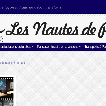
ne façon ludique de découvrir Paris
anifestations culturelles
Paris, son histoire en chansons
Transports à Par
c le mot-clé :
is_tag