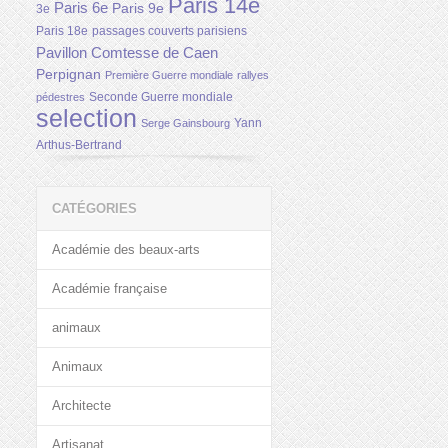
Paris 14e
Paris 6e
Paris 9e
3e
Paris 18e
passages couverts parisiens
Pavillon Comtesse de Caen
Perpignan
Première Guerre mondiale
rallyes
Seconde Guerre mondiale
pédestres
selection
Yann
Serge Gainsbourg
Arthus-Bertrand
CATÉGORIES
Académie des beaux-arts
Académie française
animaux
Animaux
Architecte
Artisanat