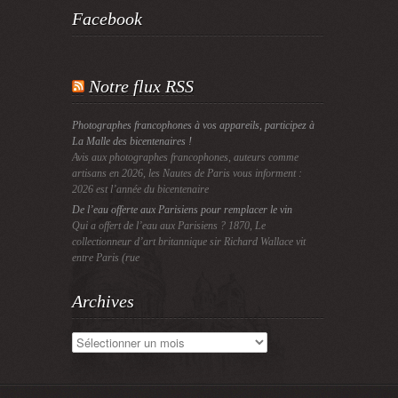
Facebook
Notre flux RSS
Photographes francophones à vos appareils, participez à
La Malle des bicentenaires !
Avis aux photographes francophones, auteurs comme
artisans en 2026, les Nautes de Paris vous informent :
2026 est l’année du bicentenaire
De l’eau offerte aux Parisiens pour remplacer le vin
Qui a offert de l’eau aux Parisiens ? 1870, Le
collectionneur d’art britannique sir Richard Wallace vit
entre Paris (rue
Archives
Archives