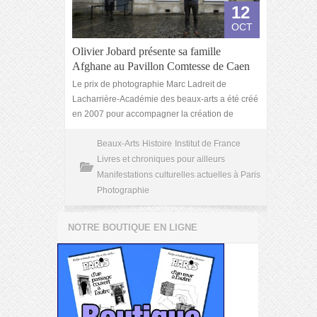
12
OCT
Olivier Jobard présente sa famille
Afghane au Pavillon Comtesse de Caen
Le prix de photographie Marc Ladreit de
Lacharrière-Académie des beaux-arts a été créé
en 2007 pour accompagner la création de
Beaux-Arts
Histoire
Institut de France
Livres et chroniques pour ailleurs
Manifestations culturelles actuelles à Paris
Photographie
NOTRE BOUTIQUE EN LIGNE