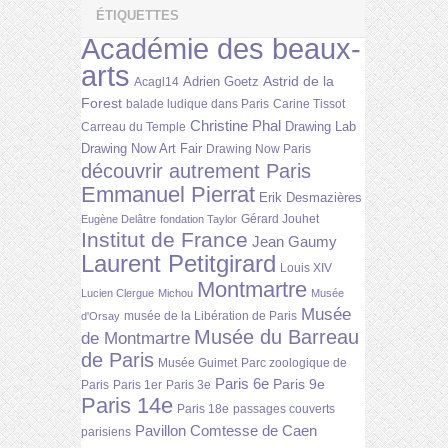
ÉTIQUETTES
Académie des beaux-
arts
Astrid de la
Adrien Goetz
Acagl14
Forest
balade ludique dans Paris
Carine Tissot
Christine Phal
Drawing Lab
Carreau du Temple
Drawing Now Art Fair
Drawing Now Paris
découvrir autrement Paris
Emmanuel Pierrat
Erik Desmazières
Gérard Jouhet
Eugène Delâtre
fondation Taylor
Institut de France
Jean Gaumy
Laurent Petitgirard
Louis XIV
Montmartre
Lucien Clergue
Michou
Musée
Musée
musée de la Libération de Paris
d'Orsay
Musée du Barreau
de Montmartre
de Paris
Musée Guimet
Parc zoologique de
Paris 6e
Paris 9e
Paris
Paris 1er
Paris 3e
Paris 14e
Paris 18e
passages couverts
Pavillon Comtesse de Caen
parisiens